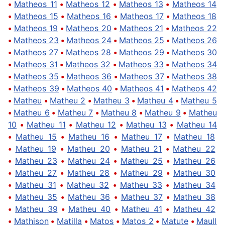
•
Matheos 11
•
Matheos 12
•
Matheos 13
•
Matheos 14
•
Matheos 15
•
Matheos 16
•
Matheos 17
•
Matheos 18
•
Matheos 19
•
Matheos 20
•
Matheos 21
•
Matheos 22
•
Matheos 23
•
Matheos 24
•
Matheos 25
•
Matheos 26
•
Matheos 27
•
Matheos 28
•
Matheos 29
•
Matheos 30
•
Matheos 31
•
Matheos 32
•
Matheos 33
•
Matheos 34
•
Matheos 35
•
Matheos 36
•
Matheos 37
•
Matheos 38
•
Matheos 39
•
Matheos 40
•
Matheos 41
•
Matheos 42
•
Matheu
•
Matheu 2
•
Matheu 3
•
Matheu 4
•
Matheu 5
•
Matheu 6
•
Matheu 7
•
Matheu 8
•
Matheu 9
•
Matheu
10
•
Matheu 11
•
Matheu 12
•
Matheu 13
•
Matheu 14
•
Matheu 15
•
Matheu 16
•
Matheu 17
•
Matheu 18
•
Matheu 19
•
Matheu 20
•
Matheu 21
•
Matheu 22
•
Matheu 23
•
Matheu 24
•
Matheu 25
•
Matheu 26
•
Matheu 27
•
Matheu 28
•
Matheu 29
•
Matheu 30
•
Matheu 31
•
Matheu 32
•
Matheu 33
•
Matheu 34
•
Matheu 35
•
Matheu 36
•
Matheu 37
•
Matheu 38
•
Matheu 39
•
Matheu 40
•
Matheu 41
•
Matheu 42
•
Mathison
•
Matilla
•
Matos
•
Matos 2
•
Matute
•
Maull