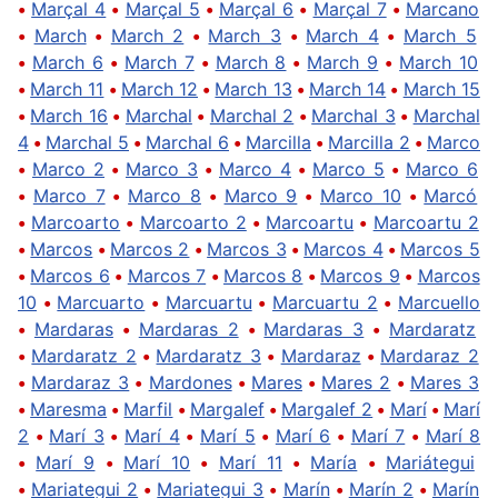
•
Marçal 4
•
Marçal 5
•
Marçal 6
•
Marçal 7
•
Marcano
•
March
•
March 2
•
March 3
•
March 4
•
March 5
•
March 6
•
March 7
•
March 8
•
March 9
•
March 10
•
March 11
•
March 12
•
March 13
•
March 14
•
March 15
•
March 16
•
Marchal
•
Marchal 2
•
Marchal 3
•
Marchal
4
•
Marchal 5
•
Marchal 6
•
Marcilla
•
Marcilla 2
•
Marco
•
Marco 2
•
Marco 3
•
Marco 4
•
Marco 5
•
Marco 6
•
Marco 7
•
Marco 8
•
Marco 9
•
Marco 10
•
Marcó
•
Marcoarto
•
Marcoarto 2
•
Marcoartu
•
Marcoartu 2
•
Marcos
•
Marcos 2
•
Marcos 3
•
Marcos 4
•
Marcos 5
•
Marcos 6
•
Marcos 7
•
Marcos 8
•
Marcos 9
•
Marcos
10
•
Marcuarto
•
Marcuartu
•
Marcuartu 2
•
Marcuello
•
Mardaras
•
Mardaras 2
•
Mardaras 3
•
Mardaratz
•
Mardaratz 2
•
Mardaratz 3
•
Mardaraz
•
Mardaraz 2
•
Mardaraz 3
•
Mardones
•
Mares
•
Mares 2
•
Mares 3
•
Maresma
•
Marfil
•
Margalef
•
Margalef 2
•
Marí
•
Marí
2
•
Marí 3
•
Marí 4
•
Marí 5
•
Marí 6
•
Marí 7
•
Marí 8
•
Marí 9
•
Marí 10
•
Marí 11
•
María
•
Mariátegui
•
Mariategui 2
•
Mariategui 3
•
Marín
•
Marín 2
•
Marín