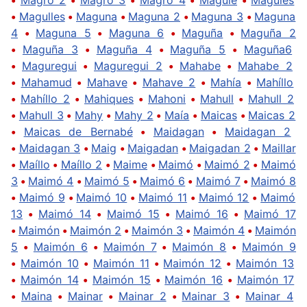
•
Magulles
•
Maguna
•
Maguna 2
•
Maguna 3
•
Maguna
4
•
Maguna 5
•
Maguna 6
•
Maguña
•
Maguña 2
•
Maguña 3
•
Maguña 4
•
Maguña 5
•
Maguña6
•
Maguregui
•
Maguregui 2
•
Mahabe
•
Mahabe 2
•
Mahamud
•
Mahave
•
Mahave 2
•
Mahía
•
Mahíllo
•
Mahíllo 2
•
Mahiques
•
Mahoni
•
Mahull
•
Mahull 2
•
Mahull 3
•
Mahy
•
Mahy 2
•
Maía
•
Maicas
•
Maicas 2
•
Maicas de Bernabé
•
Maidagan
•
Maidagan 2
•
Maidagan 3
•
Maig
•
Maigadan
•
Maigadan 2
•
Maillar
•
Maíllo
•
Maíllo 2
•
Maime
•
Maimó
•
Maimó 2
•
Maimó
3
•
Maimó 4
•
Maimó 5
•
Maimó 6
•
Maimó 7
•
Maimó 8
•
Maimó 9
•
Maimó 10
•
Maimó 11
•
Maimó 12
•
Maimó
13
•
Maimó 14
•
Maimó 15
•
Maimó 16
•
Maimó 17
•
Maimón
•
Maimón 2
•
Maimón 3
•
Maimón 4
•
Maimón
5
•
Maimón 6
•
Maimón 7
•
Maimón 8
•
Maimón 9
•
Maimón 10
•
Maimón 11
•
Maimón 12
•
Maimón 13
•
Maimón 14
•
Maimón 15
•
Maimón 16
•
Maimón 17
•
Maina
•
Mainar
•
Mainar 2
•
Mainar 3
•
Mainar 4