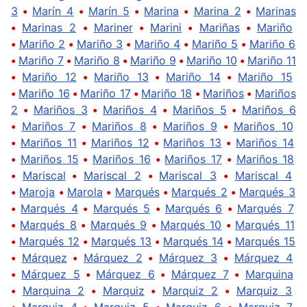
3
•
Marín 4
•
Marín 5
•
Marina
•
Marina 2
•
Marinas
•
Marinas 2
•
Mariner
•
Marini
•
Mariñas
•
Mariño
•
Mariño 2
•
Mariño 3
•
Mariño 4
•
Mariño 5
•
Mariño 6
•
Mariño 7
•
Mariño 8
•
Mariño 9
•
Mariño 10
•
Mariño 11
•
Mariño 12
•
Mariño 13
•
Mariño 14
•
Mariño 15
•
Mariño 16
•
Mariño 17
•
Mariño 18
•
Mariños
•
Mariños
2
•
Mariños 3
•
Mariños 4
•
Mariños 5
•
Mariños 6
•
Mariños 7
•
Mariños 8
•
Mariños 9
•
Mariños 10
•
Mariños 11
•
Mariños 12
•
Mariños 13
•
Mariños 14
•
Mariños 15
•
Mariños 16
•
Mariños 17
•
Mariños 18
•
Mariscal
•
Mariscal 2
•
Mariscal 3
•
Mariscal 4
•
Maroja
•
Marola
•
Marqués
•
Marqués 2
•
Marqués 3
•
Marqués 4
•
Marqués 5
•
Marqués 6
•
Marqués 7
•
Marqués 8
•
Marqués 9
•
Marqués 10
•
Marqués 11
•
Marqués 12
•
Marqués 13
•
Marqués 14
•
Marqués 15
•
Márquez
•
Márquez 2
•
Márquez 3
•
Márquez 4
•
Márquez 5
•
Márquez 6
•
Márquez 7
•
Marquina
•
Marquina 2
•
Marquiz
•
Marquiz 2
•
Marquiz 3
•
Marquiz 4
•
Marquiz 5
•
Marquiz 6
•
Marquiz 7