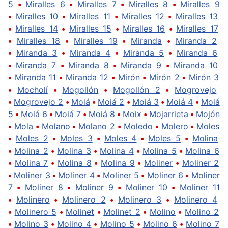
5
•
Miralles 6
•
Miralles 7
•
Miralles 8
•
Miralles 9
•
Miralles 10
•
Miralles 11
•
Miralles 12
•
Miralles 13
•
Miralles 14
•
Miralles 15
•
Miralles 16
•
Miralles 17
•
Miralles 18
•
Miralles 19
•
Miranda
•
Miranda 2
•
Miranda 3
•
Miranda 4
•
Miranda 5
•
Miranda 6
•
Miranda 7
•
Miranda 8
•
Miranda 9
•
Miranda 10
•
Miranda 11
•
Miranda 12
•
Mirón
•
Mirón 2
•
Mirón 3
•
Mocholí
•
Mogollón
•
Mogollón 2
•
Mogrovejo
•
Mogrovejo 2
•
Moiá
•
Moiá 2
•
Moiá 3
•
Moiá 4
•
Moiá
5
•
Moiá 6
•
Moiá 7
•
Moiá 8
•
Moix
•
Mojarrieta
•
Mojón
•
Mola
•
Molano
•
Molano 2
•
Moledo
•
Molero
•
Moles
•
Moles 2
•
Moles 3
•
Moles 4
•
Moles 5
•
Molina
•
Molina 2
•
Molina 3
•
Molina 4
•
Molina 5
•
Molina 6
•
Molina 7
•
Molina 8
•
Molina 9
•
Moliner
•
Moliner 2
•
Moliner 3
•
Moliner 4
•
Moliner 5
•
Moliner 6
•
Moliner
7
•
Moliner 8
•
Moliner 9
•
Moliner 10
•
Moliner 11
•
Molinero
•
Molinero 2
•
Molinero 3
•
Molinero 4
•
Molinero 5
•
Molinet
•
Molinet 2
•
Molino
•
Molino 2
•
Molino 3
•
Molino 4
•
Molino 5
•
Molino 6
•
Molino 7