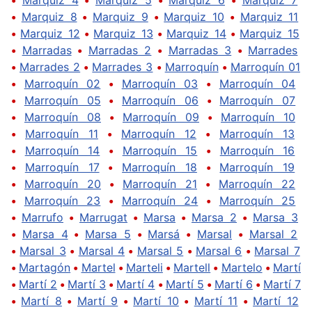
•
Marquiz 8
•
Marquiz 9
•
Marquiz 10
•
Marquiz 11
•
Marquiz 12
•
Marquiz 13
•
Marquiz 14
•
Marquiz 15
•
Marradas
•
Marradas 2
•
Marradas 3
•
Marrades
•
Marrades 2
•
Marrades 3
•
Marroquín
•
Marroquín 01
•
Marroquín 02
•
Marroquín 03
•
Marroquín 04
•
Marroquín 05
•
Marroquín 06
•
Marroquín 07
•
Marroquín 08
•
Marroquín 09
•
Marroquín 10
•
Marroquín 11
•
Marroquín 12
•
Marroquín 13
•
Marroquín 14
•
Marroquín 15
•
Marroquín 16
•
Marroquín 17
•
Marroquín 18
•
Marroquín 19
•
Marroquín 20
•
Marroquín 21
•
Marroquín 22
•
Marroquín 23
•
Marroquín 24
•
Marroquín 25
•
Marrufo
•
Marrugat
•
Marsa
•
Marsa 2
•
Marsa 3
•
Marsa 4
•
Marsa 5
•
Marsá
•
Marsal
•
Marsal 2
•
Marsal 3
•
Marsal 4
•
Marsal 5
•
Marsal 6
•
Marsal 7
•
Martagón
•
Martel
•
Marteli
•
Martell
•
Martelo
•
Martí
•
Martí 2
•
Martí 3
•
Martí 4
•
Martí 5
•
Martí 6
•
Martí 7
•
Martí 8
•
Martí 9
•
Martí 10
•
Martí 11
•
Martí 12