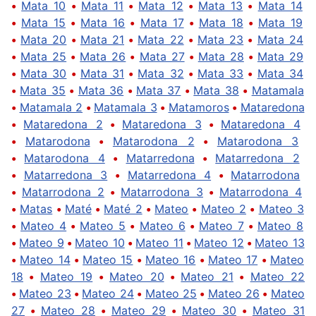
•
Mata 10
•
Mata 11
•
Mata 12
•
Mata 13
•
Mata 14
•
Mata 15
•
Mata 16
•
Mata 17
•
Mata 18
•
Mata 19
•
Mata 20
•
Mata 21
•
Mata 22
•
Mata 23
•
Mata 24
•
Mata 25
•
Mata 26
•
Mata 27
•
Mata 28
•
Mata 29
•
Mata 30
•
Mata 31
•
Mata 32
•
Mata 33
•
Mata 34
•
Mata 35
•
Mata 36
•
Mata 37
•
Mata 38
•
Matamala
•
Matamala 2
•
Matamala 3
•
Matamoros
•
Mataredona
•
Mataredona 2
•
Mataredona 3
•
Mataredona 4
•
Matarodona
•
Matarodona 2
•
Matarodona 3
•
Matarodona 4
•
Matarredona
•
Matarredona 2
•
Matarredona 3
•
Matarredona 4
•
Matarrodona
•
Matarrodona 2
•
Matarrodona 3
•
Matarrodona 4
•
Matas
•
Maté
•
Maté 2
•
Mateo
•
Mateo 2
•
Mateo 3
•
Mateo 4
•
Mateo 5
•
Mateo 6
•
Mateo 7
•
Mateo 8
•
Mateo 9
•
Mateo 10
•
Mateo 11
•
Mateo 12
•
Mateo 13
•
Mateo 14
•
Mateo 15
•
Mateo 16
•
Mateo 17
•
Mateo
18
•
Mateo 19
•
Mateo 20
•
Mateo 21
•
Mateo 22
•
Mateo 23
•
Mateo 24
•
Mateo 25
•
Mateo 26
•
Mateo
27
•
Mateo 28
•
Mateo 29
•
Mateo 30
•
Mateo 31