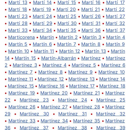
•
Martí 13
•
Martí 14
•
Martí 15
•
Martí 16
•
Martí 17
•
Martí 18
•
Martí 19
•
Martí 20
•
Martí 21
•
Martí 22
•
Martí 23
•
Martí 24
•
Martí 25
•
Martí 26
•
Martí 27
•
Martí 28
•
Martí 29
•
Martí 30
•
Martí 31
•
Martí 32
•
Martí 33
•
Martí 34
•
Martí 35
•
Martí 36
•
Martí 37
•
Marticorena
•
Martín
•
Martín 2
•
Martín 3
•
Martín 4
•
Martín 5
•
Martín 6
•
Martín 7
•
Martín 8
•
Martín 9
•
Martín 10
•
Martín 11
•
Martín 12
•
Martín 13
•
Martín
14
•
Martín 15
•
Martín-Albarrán
•
Martínez
•
Martínez
2
•
Martínez 3
•
Martínez 4
•
Martínez 5
•
Martínez 6
•
Martínez 7
•
Martínez 8
•
Martínez 9
•
Martínez 10
•
Martínez 11
•
Martínez 12
•
Martínez 13
•
Martínez 14
•
Martínez 15
•
Martínez 16
•
Martínez 17
•
Martínez 18
•
Martínez 19
•
Martínez 20
•
Martínez 21
•
Martínez
22
•
Martínez 23
•
Martínez 24
•
Martínez 25
•
Martínez 26
•
Martínez 27
•
Martínez 28
•
Martínez
29
•
Martínez 30
•
Martínez 31
•
Martínez 32
•
Martínez 33
•
Martínez 34
•
Martínez 35
•
Martínez
36
•
Martínez 37
•
Martínez 38
•
Martínez 39