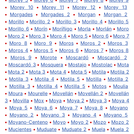
•
Morey 10
•
Morey 11
•
Morey 12
•
Morey 13
•
Morgades
•
Morgades 2
•
Morgan
•
Morgan 2
•
Morillo
•
Morillo 2
•
Morillo 3
•
Morillo 4
•
Morillo 5
•
Morillo 6
•
Morín
•
Moríñigo
•
Morla
•
Morlán
•
Moro
•
Moro 2
•
Moro 3
•
Moro 4
•
Moro 5
•
Moro 6
•
Moro 7
•
Moro 8
•
Moro 9
•
Moros
•
Moros 2
•
Moros 3
•
Moros 4
•
Moros 5
•
Moros 6
•
Moros 7
•
Moros 8
•
Moros 9
•
Morote
•
Moscardó
•
Moscardó 2
•
Moscardó 3
•
Mosquera
•
Mostajo
•
Mostolac
•
Mota
•
Mota 2
•
Mota 3
•
Mota 4
•
Mota 5
•
Motila
•
Motila 2
•
Motila 3
•
Motila 4
•
Motila 5
•
Motilla
•
Motilla 2
•
Motilla 3
•
Motilla 4
•
Motilla 5
•
Motos
•
Moulia
•
Moura
•
Mourelle
•
Movellán
•
Movellán 2
•
Movellán
3
•
Movilla
•
Mox
•
Moya
•
Moya 2
•
Moya 3
•
Moya 4
•
Moya 5
•
Moya 6
•
Moya 7
•
Moya 8
•
Moyano
•
Moyano 2
•
Moyano 3
•
Moyano 4
•
Moyano 5
•
Moyano-Centeno
•
Moyo
•
Moyo 2
•
Mozo
•
Mozo 2
•
Mucientes
•
Muduate
•
Muduate 2
•
Muela
•
Muela 2