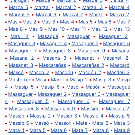
•
Marza 5
•
Marzal
•
Marzal 2
•
Marzal 3
•
Marzal 4
•
Marzal 5
•
Marzal 6
•
Marzal 7
•
Marzo
•
Marzo 2
•
Mas
•
Mas 2
•
Mas 3
•
Mas 4
•
Mas 5
•
Mas 6
•
Mas 7
•
Mas 8
•
Mas 9
•
Mas 10
•
Mas 11
•
Mas 12
•
Mas 13
•
Mas 14
•
Masagué
•
Masaguer
•
Masaguer 2
•
Masaguer 3
•
Masaguer 4
•
Masaguer 5
•
Masaguer 6
•
Masaguer 7
•
Masaguer 8
•
Masaguer 9
•
Masana
•
Masana 2
•
Masana 3
•
Masanet
•
Masanet 2
•
Masanet 3
•
Mascareñas
•
Mascareñas 2
•
Mascaró
•
Mascó
•
Mascó 2
•
Masdéu
•
Masdéu 2
•
Masdéu 3
•
Masferrer
•
Masi
•
Masip
•
Masip 2
•
Masip 3
•
Masip
4
•
Masip 5
•
Masip 6
•
Masó
•
Masón
•
Massagué
•
Massaguer
•
Massaguer 2
•
Massaguer 3
•
Massaguer
4
•
Massaguer 5
•
Massaguer 6
•
Massaguer 7
•
Massaguer 8
•
Massaguer 9
•
Massieu
•
Massieu 2
•
Massip
•
Massip 2
•
Massip 3
•
Massip 4
•
Massip 5
•
Massip 6
•
Massó
•
Massot
•
Mata
•
Mata 2
•
Mata 3
•
Mata 4
•
Mata 5
•
Mata 6
•
Mata 7
•
Mata 8
•
Mata 9