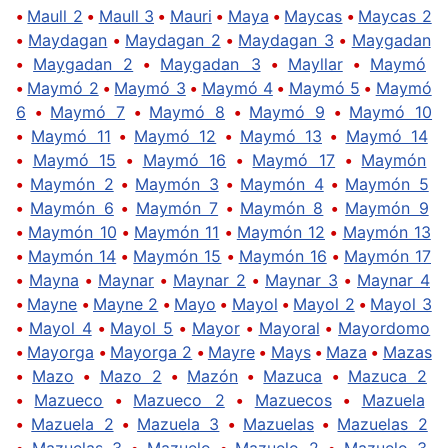
•
Maull 2
•
Maull 3
•
Mauri
•
Maya
•
Maycas
•
Maycas 2
•
Maydagan
•
Maydagan 2
•
Maydagan 3
•
Maygadan
•
Maygadan 2
•
Maygadan 3
•
Mayllar
•
Maymó
•
Maymó 2
•
Maymó 3
•
Maymó 4
•
Maymó 5
•
Maymó
6
•
Maymó 7
•
Maymó 8
•
Maymó 9
•
Maymó 10
•
Maymó 11
•
Maymó 12
•
Maymó 13
•
Maymó 14
•
Maymó 15
•
Maymó 16
•
Maymó 17
•
Maymón
•
Maymón 2
•
Maymón 3
•
Maymón 4
•
Maymón 5
•
Maymón 6
•
Maymón 7
•
Maymón 8
•
Maymón 9
•
Maymón 10
•
Maymón 11
•
Maymón 12
•
Maymón 13
•
Maymón 14
•
Maymón 15
•
Maymón 16
•
Maymón 17
•
Mayna
•
Maynar
•
Maynar 2
•
Maynar 3
•
Maynar 4
•
Mayne
•
Mayne 2
•
Mayo
•
Mayol
•
Mayol 2
•
Mayol 3
•
Mayol 4
•
Mayol 5
•
Mayor
•
Mayoral
•
Mayordomo
•
Mayorga
•
Mayorga 2
•
Mayre
•
Mays
•
Maza
•
Mazas
•
Mazo
•
Mazo 2
•
Mazón
•
Mazuca
•
Mazuca 2
•
Mazueco
•
Mazueco 2
•
Mazuecos
•
Mazuela
•
Mazuela 2
•
Mazuela 3
•
Mazuelas
•
Mazuelas 2
•
Mazuelas 3
•
Mazuelo
•
Mazuelo 2
•
Mazuelo 3