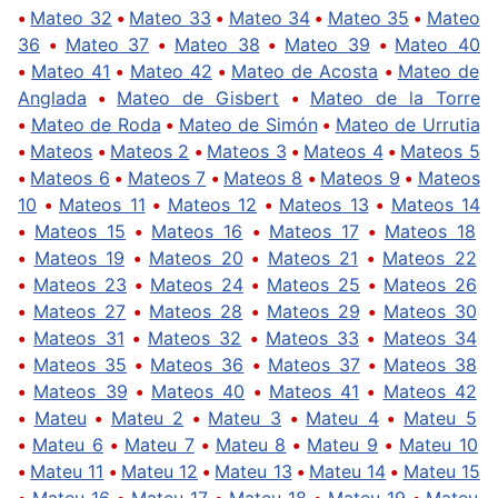
•
Mateo 32
•
Mateo 33
•
Mateo 34
•
Mateo 35
•
Mateo
36
•
Mateo 37
•
Mateo 38
•
Mateo 39
•
Mateo 40
•
Mateo 41
•
Mateo 42
•
Mateo de Acosta
•
Mateo de
Anglada
•
Mateo de Gisbert
•
Mateo de la Torre
•
Mateo de Roda
•
Mateo de Simón
•
Mateo de Urrutia
•
Mateos
•
Mateos 2
•
Mateos 3
•
Mateos 4
•
Mateos 5
•
Mateos 6
•
Mateos 7
•
Mateos 8
•
Mateos 9
•
Mateos
10
•
Mateos 11
•
Mateos 12
•
Mateos 13
•
Mateos 14
•
Mateos 15
•
Mateos 16
•
Mateos 17
•
Mateos 18
•
Mateos 19
•
Mateos 20
•
Mateos 21
•
Mateos 22
•
Mateos 23
•
Mateos 24
•
Mateos 25
•
Mateos 26
•
Mateos 27
•
Mateos 28
•
Mateos 29
•
Mateos 30
•
Mateos 31
•
Mateos 32
•
Mateos 33
•
Mateos 34
•
Mateos 35
•
Mateos 36
•
Mateos 37
•
Mateos 38
•
Mateos 39
•
Mateos 40
•
Mateos 41
•
Mateos 42
•
Mateu
•
Mateu 2
•
Mateu 3
•
Mateu 4
•
Mateu 5
•
Mateu 6
•
Mateu 7
•
Mateu 8
•
Mateu 9
•
Mateu 10
•
Mateu 11
•
Mateu 12
•
Mateu 13
•
Mateu 14
•
Mateu 15
•
Mateu 16
•
Mateu 17
•
Mateu 18
•
Mateu 19
•
Mateu