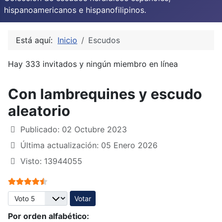
hispanoamericanos e hispanofilipinos.
Está aquí:
Inicio
Escudos
Hay 333 invitados y ningún miembro en línea
Con lambrequines y escudo
aleatorio
Publicado: 02 Octubre 2023
Última actualización: 05 Enero 2026
Visto: 13944055
Ratio:
4.5
/
5
Por favor, vote
Por orden alfabético: