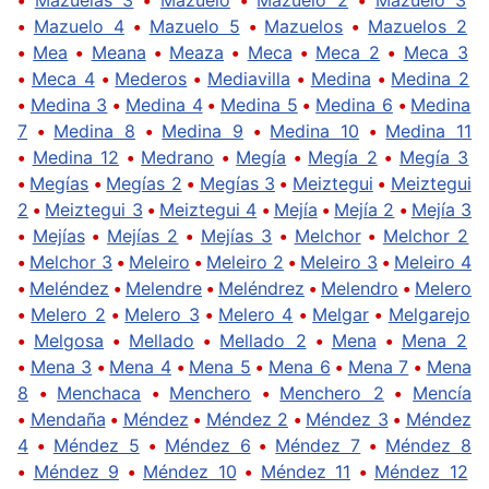
•
Mazuelo 4
•
Mazuelo 5
•
Mazuelos
•
Mazuelos 2
•
Mea
•
Meana
•
Meaza
•
Meca
•
Meca 2
•
Meca 3
•
Meca 4
•
Mederos
•
Mediavilla
•
Medina
•
Medina 2
•
Medina 3
•
Medina 4
•
Medina 5
•
Medina 6
•
Medina
7
•
Medina 8
•
Medina 9
•
Medina 10
•
Medina 11
•
Medina 12
•
Medrano
•
Megía
•
Megía 2
•
Megía 3
•
Megías
•
Megías 2
•
Megías 3
•
Meiztegui
•
Meiztegui
2
•
Meiztegui 3
•
Meiztegui 4
•
Mejía
•
Mejía 2
•
Mejía 3
•
Mejías
•
Mejías 2
•
Mejías 3
•
Melchor
•
Melchor 2
•
Melchor 3
•
Meleiro
•
Meleiro 2
•
Meleiro 3
•
Meleiro 4
•
Meléndez
•
Melendre
•
Meléndrez
•
Melendro
•
Melero
•
Melero 2
•
Melero 3
•
Melero 4
•
Melgar
•
Melgarejo
•
Melgosa
•
Mellado
•
Mellado 2
•
Mena
•
Mena 2
•
Mena 3
•
Mena 4
•
Mena 5
•
Mena 6
•
Mena 7
•
Mena
8
•
Menchaca
•
Menchero
•
Menchero 2
•
Mencía
•
Mendaña
•
Méndez
•
Méndez 2
•
Méndez 3
•
Méndez
4
•
Méndez 5
•
Méndez 6
•
Méndez 7
•
Méndez 8
•
Méndez 9
•
Méndez 10
•
Méndez 11
•
Méndez 12