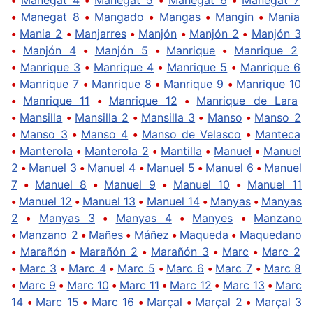
•
Manegat 8
•
Mangado
•
Mangas
•
Mangin
•
Mania
•
Mania 2
•
Manjarres
•
Manjón
•
Manjón 2
•
Manjón 3
•
Manjón 4
•
Manjón 5
•
Manrique
•
Manrique 2
•
Manrique 3
•
Manrique 4
•
Manrique 5
•
Manrique 6
•
Manrique 7
•
Manrique 8
•
Manrique 9
•
Manrique 10
•
Manrique 11
•
Manrique 12
•
Manrique de Lara
•
Mansilla
•
Mansilla 2
•
Mansilla 3
•
Manso
•
Manso 2
•
Manso 3
•
Manso 4
•
Manso de Velasco
•
Manteca
•
Manterola
•
Manterola 2
•
Mantilla
•
Manuel
•
Manuel
2
•
Manuel 3
•
Manuel 4
•
Manuel 5
•
Manuel 6
•
Manuel
7
•
Manuel 8
•
Manuel 9
•
Manuel 10
•
Manuel 11
•
Manuel 12
•
Manuel 13
•
Manuel 14
•
Manyas
•
Manyas
2
•
Manyas 3
•
Manyas 4
•
Manyes
•
Manzano
•
Manzano 2
•
Mañes
•
Máñez
•
Maqueda
•
Maquedano
•
Marañón
•
Marañón 2
•
Marañón 3
•
Marc
•
Marc 2
•
Marc 3
•
Marc 4
•
Marc 5
•
Marc 6
•
Marc 7
•
Marc 8
•
Marc 9
•
Marc 10
•
Marc 11
•
Marc 12
•
Marc 13
•
Marc
14
•
Marc 15
•
Marc 16
•
Marçal
•
Marçal 2
•
Marçal 3