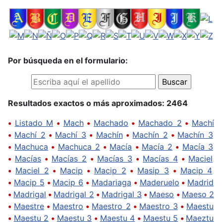
Por búsqueda en el formulario:
Resultados exactos o más aproximados: 2464
•
Listado M
•
Mach
•
Machado
•
Machado 2
•
Machí
•
Machí 2
•
Machí 3
•
Machín
•
Machín 2
•
Machín 3
•
Machuca
•
Machuca 2
•
Macía
•
Macía 2
•
Macía 3
•
Macías
•
Macías 2
•
Macías 3
•
Macías 4
•
Maciel
•
Maciel 2
•
Macip
•
Macip 2
•
Masip 3
•
Macip 4
•
Macip 5
•
Macip 6
•
Madariaga
•
Maderuelo
•
Madrid
•
Madrigal
•
Madrigal 2
•
Madrigal 3
•
Maeso
•
Maeso 2
•
Maestre
•
Maestro
•
Maestro 2
•
Maestro 3
•
Maestu
•
Maestu 2
•
Maestu 3
•
Maestu 4
•
Maestu 5
•
Maeztu