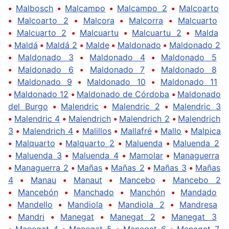
•
Malbosch
•
Malcampo
•
Malcampo 2
•
Malcoarto
•
Malcoarto 2
•
Malcora
•
Malcorra
•
Malcuarto
•
Malcuarto 2
•
Malcuartu
•
Malcuartu 2
•
Malda
•
Maldá
•
Maldá 2
•
Malde
•
Maldonado
•
Maldonado 2
•
Maldonado 3
•
Maldonado 4
•
Maldonado 5
•
Maldonado 6
•
Maldonado 7
•
Maldonado 8
•
Maldonado 9
•
Maldonado 10
•
Maldonado 11
•
Maldonado 12
•
Maldonado de Córdoba
•
Maldonado
del Burgo
•
Malendric
•
Malendric 2
•
Malendric 3
•
Malendric 4
•
Malendrich
•
Malendrich 2
•
Malendrich
3
•
Malendrich 4
•
Malillos
•
Mallafré
•
Mallo
•
Malpica
•
Malquarto
•
Malquarto 2
•
Maluenda
•
Maluenda 2
•
Maluenda 3
•
Maluenda 4
•
Mamolar
•
Managuerra
•
Managuerra 2
•
Mañas
•
Mañas 2
•
Mañas 3
•
Mañas
4
•
Manau
•
Manaut
•
Mancebo
•
Mancebo 2
•
Mancebón
•
Manchado
•
Manchón
•
Mandado
•
Mandello
•
Mandiola
•
Mandiola 2
•
Mandresa
•
Mandri
•
Manegat
•
Manegat 2
•
Manegat 3
•
Manegat 4
•
Manegat 5
•
Manegat 6
•
Manegat 7