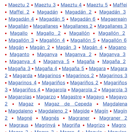
•
Maeztu 2
•
Maeztu 3
•
Maeztu 4
•
Maeztu 5
•
Maffei
•
Maffei 2
•
Magadán
•
Magadán 2
•
Magadán 3
•
Magadán 4
•
Magadán 5
•
Magadán 6
•
Magaereain
•
Magallán
•
Magallanes
•
Magallanes 2
•
Magallanes 3
•
Magallo
•
Magallo 2
•
Magallón
•
Magallón 2
•
Magallón 3
•
Magallón 4
•
Magallón 5
•
Magallón 6
•
Magán
•
Magán 2
•
Magán 3
•
Magán 4
•
Magano
•
Maganto
•
Maganya
•
Maganya 2
•
Maganya 3
•
Maganya 4
•
Maganya 5
•
Magaña
•
Magaña 2
•
Magaña 3
•
Magaña 4
•
Magaña 5
•
Magara
•
Magara
2
•
Magarda
•
Magarinos
•
Magarinos 2
•
Magarinos 3
•
Magarinos 4
•
Magariños
•
Magariños 2
•
Magariños
3
•
Magariños 4
•
Magarola
•
Magarola 2
•
Magarola 3
•
Magarolas
•
Magarzo
•
Magastre
•
Magayo
•
Magayo
2
•
Magaz
•
Magaz de Cepeda
•
Magdalena
•
Magdaleno
•
Magdaleno 2
•
Magide
•
Magín
•
Magín
2
•
Magné
•
Magnés
•
Magraner
•
Magraner 2
•
Magraus
•
Magrinyá
•
Magriña
•
Magrizo
•
Magro
•
Magro 2
•
Magro 3
•
Magro 4
•
Magule
•
Magules