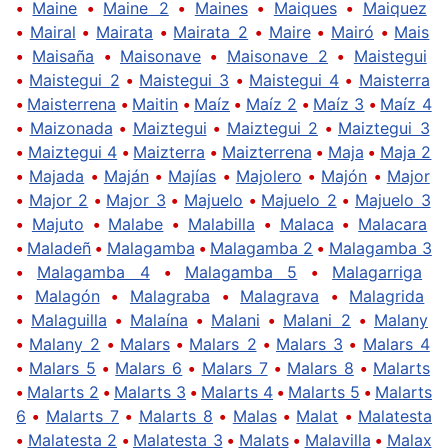
•
Maine
•
Maine 2
•
Maines
•
Maiques
•
Maiquez
•
Mairal
•
Mairata
•
Mairata 2
•
Maire
•
Mairó
•
Mais
•
Maisaña
•
Maisonave
•
Maisonave 2
•
Maistegui
•
Maistegui 2
•
Maistegui 3
•
Maistegui 4
•
Maisterra
•
Maisterrena
•
Maitin
•
Maíz
•
Maíz 2
•
Maíz 3
•
Maíz 4
•
Maizonada
•
Maiztegui
•
Maiztegui 2
•
Maiztegui 3
•
Maiztegui 4
•
Maizterra
•
Maizterrena
•
Maja
•
Maja 2
•
Majada
•
Maján
•
Majías
•
Majolero
•
Majón
•
Major
•
Major 2
•
Major 3
•
Majuelo
•
Majuelo 2
•
Majuelo 3
•
Majuto
•
Malabe
•
Malabilla
•
Malaca
•
Malacara
•
Maladeñ
•
Malagamba
•
Malagamba 2
•
Malagamba 3
•
Malagamba 4
•
Malagamba 5
•
Malagarriga
•
Malagón
•
Malagraba
•
Malagrava
•
Malagrida
•
Malaguilla
•
Malaína
•
Malani
•
Malani 2
•
Malany
•
Malany 2
•
Malars
•
Malars 2
•
Malars 3
•
Malars 4
•
Malars 5
•
Malars 6
•
Malars 7
•
Malars 8
•
Malarts
•
Malarts 2
•
Malarts 3
•
Malarts 4
•
Malarts 5
•
Malarts
6
•
Malarts 7
•
Malarts 8
•
Malas
•
Malat
•
Malatesta
•
Malatesta 2
•
Malatesta 3
•
Malats
•
Malavilla
•
Malax