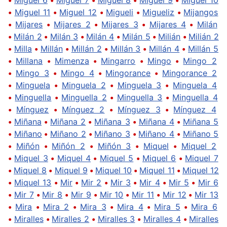
•
Miguel 11
•
Miguel 12
•
Migueli
•
Migueliz
•
Mijangos
•
Mijares
•
Mijares 2
•
Mijares 3
•
Mijares 4
•
Milán
•
Milán 2
•
Milán 3
•
Milán 4
•
Milán 5
•
Milián
•
Milián 2
•
Milla
•
Millán
•
Millán 2
•
Millán 3
•
Millán 4
•
Millán 5
•
Millana
•
Mimenza
•
Mingarro
•
Mingo
•
Mingo 2
•
Mingo 3
•
Mingo 4
•
Mingorance
•
Mingorance 2
•
Minguela
•
Minguela 2
•
Minguela 3
•
Minguela 4
•
Minguella
•
Minguella 2
•
Minguella 3
•
Minguella 4
•
Mínguez
•
Mínguez 2
•
Mínguez 3
•
Mínguez 4
•
Miñana
•
Miñana 2
•
Miñana 3
•
Miñana 4
•
Miñana 5
•
Miñano
•
Miñano 2
•
Miñano 3
•
Miñano 4
•
Miñano 5
•
Miñón
•
Miñón 2
•
Miñón 3
•
Miquel
•
Miquel 2
•
Miquel 3
•
Miquel 4
•
Miquel 5
•
Miquel 6
•
Miquel 7
•
Miquel 8
•
Miquel 9
•
Miquel 10
•
Miquel 11
•
Miquel 12
•
Miquel 13
•
Mir
•
Mir 2
•
Mir 3
•
Mir 4
•
Mir 5
•
Mir 6
•
Mir 7
•
Mir 8
•
Mir 9
•
Mir 10
•
Mir 11
•
Mir 12
•
Mir 13
•
Mira
•
Mira 2
•
Mira 3
•
Mira 4
•
Mira 5
•
Mira 6
•
Miralles
•
Miralles 2
•
Miralles 3
•
Miralles 4
•
Miralles