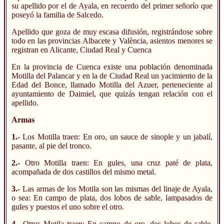
su apellido por el de Ayala, en recuerdo del primer señorío que
poseyó la familia de Salcedo.
Apellido que goza de muy escasa difusión, registrándose sobre
todo en las provincias Albacete y València, asientos menores se
registran en Alicante, Ciudad Real y Cuenca
En la provincia de Cuenca existe una población denominada
Motilla del Palancar y en la de Ciudad Real un yacimiento de la
Edad del Bonce, llamado Motilla del Azuer, perteneciente al
ayuntamiento de Daimiel, que quizás tengan relación con el
apellido.
Armas
1.-
Los Motilla traen: En oro, un sauce de sinople y un jabalí,
pasante, al pie del tronco.
2.-
Otro Motilla traen: En gules, una cruz paté de plata,
acompañada de dos castillos del mismo metal.
3.-
Las armas de los Motila son las mismas del linaje de Ayala,
o sea: En campo de plata, dos lobos de sable, lampasados de
gules y puestos el uno sobre el otro.
4.-
Otros Motila traen: En campo de oro, dos lobos de sable,