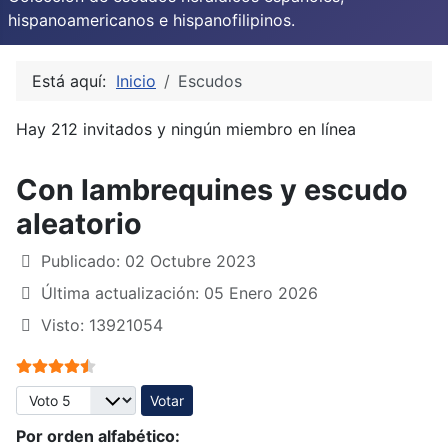
hispanoamericanos e hispanofilipinos.
Está aquí:
Inicio
Escudos
Hay 212 invitados y ningún miembro en línea
Con lambrequines y escudo
aleatorio
Publicado: 02 Octubre 2023
Última actualización: 05 Enero 2026
Visto: 13921054
Ratio:
4.5
/
5
Por favor, vote
Por orden alfabético: