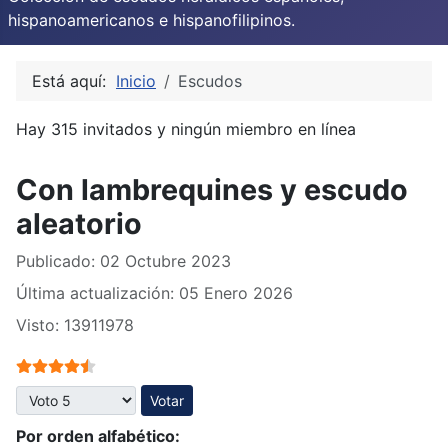
hispanoamericanos e hispanofilipinos.
Está aquí:
Inicio
Escudos
Hay 315 invitados y ningún miembro en línea
Con lambrequines y escudo
aleatorio
Publicado: 02 Octubre 2023
Última actualización: 05 Enero 2026
Visto: 13911978
Ratio:
4.5
/
5
Por favor, vote
Por orden alfabético: