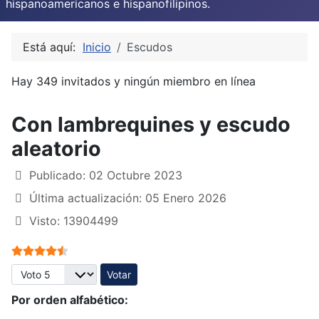
hispanoamericanos e hispanofilipinos.
Está aquí:
Inicio
Escudos
Hay 349 invitados y ningún miembro en línea
Con lambrequines y escudo
aleatorio
Publicado: 02 Octubre 2023
Última actualización: 05 Enero 2026
Visto: 13904499
Ratio:
4.5
/
5
Por favor, vote
Por orden alfabético: