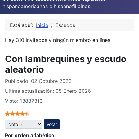
hispanoamericanos e hispanofilipinos.
Está aquí:
Inicio
Escudos
Hay 310 invitados y ningún miembro en línea
Con lambrequines y escudo
aleatorio
Publicado: 02 Octubre 2023
Última actualización: 05 Enero 2026
Visto: 13887313
Ratio:
4.5
/
5
Por favor, vote
Por orden alfabético: