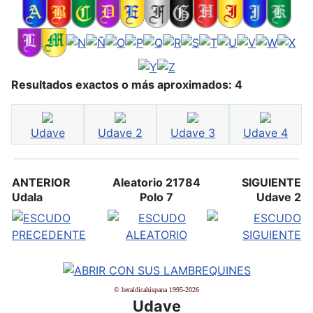
Resultados exactos o más aproximados: 4
Udave
Udave 2
Udave 3
Udave 4
ANTERIOR
Aleatorio 21784
SIGUIENTE
Udala
Polo 7
Udave 2
© heraldicahispana 1995-2026
Udave