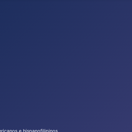
icanos e hispanofilipinos.