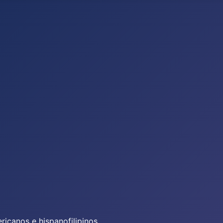
icanos e hispanofilipinos.