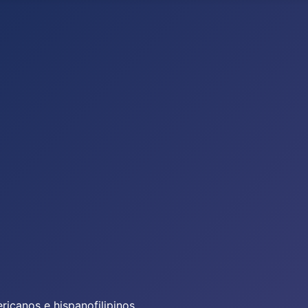
icanos e hispanofilipinos.