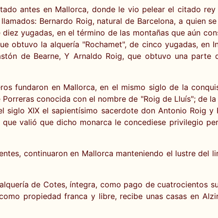
ado antes en Mallorca, donde le vio pelear el citado re
 llamados: Bernardo Roig, natural de Barcelona, a quien se
i", de diez yugadas, en el término de las montañas que aún 
e obtuvo la alquería "Rochamet", de cinco yugadas, en Inc
tón de Bearne, Y Arnaldo Roig, que obtuvo una parte de 
s fundaron en Mallorca, en el mismo siglo de la conquista
de Porreras conocida con el nombre de "Roig de Lluís"; de l
l siglo XIX el sapientísimo sacerdote don Antonio Roig y 
que valió que dicho monarca le concediese privilegio pe
ientes, continuaron en Mallorca manteniendo el lustre del l
alquería de Cotes, íntegra, como pago de cuatrocientos su
 como propiedad franca y libre, recibe unas casas en Alz