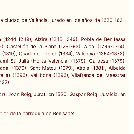
la ciudad de València, jurado en los años de 1620-1621,
 (1244-1249), Alzira (1248-1249), Pobla de Benifassà
), Castellón de la Plana (1291-92), Alcoi (1296-1314),
(1319), Quart de Poblet (1334), València (1354-1373),
amí St. Julià (Horta Valencia) (1379), Carpesa (1379),
ada, (1379), Sant Mateu (1379), Xàbia (1381), Albaida
ella) (1396), Vallibona (1396), Vilafranca del Maestrat
427).
); Joan Roig, Jurat, en 1520; Gaspar Roig, Justicia, en
rior de la parroquia de Benisanet.