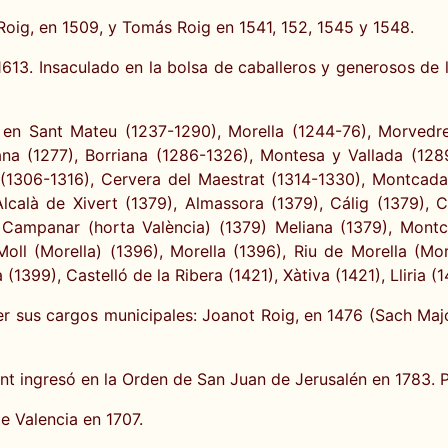
Roig, en 1509, y Tomás Roig en 1541, 152, 1545 y 1548.
 1613. Insaculado en la bolsa de caballeros y generosos de 
en Sant Mateu (1237-1290), Morella (1244-76), Morvedre
ana (1277), Borriana (1286-1326), Montesa y Vallada (1289
 (1306-1316), Cervera del Maestrat (1314-1330), Montcada 
Alcalà de Xivert (1379), Almassora (1379), Cálig (1379), C
 Campanar (horta València) (1379) Meliana (1379), Montc
 Moll (Morella) (1396), Morella (1396), Riu de Morella (Mor
(1399), Castelló de la Ribera (1421), Xàtiva (1421), Lliria (1
er sus cargos municipales: Joanot Roig, en 1476 (Sach Major
nt ingresó en la Orden de San Juan de Jerusalén en 1783. P
e Valencia en 1707.