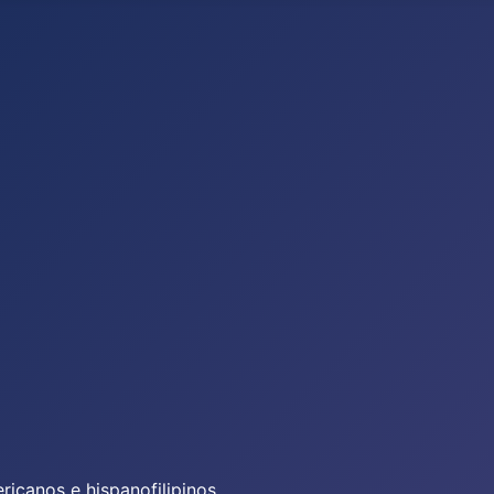
icanos e hispanofilipinos.