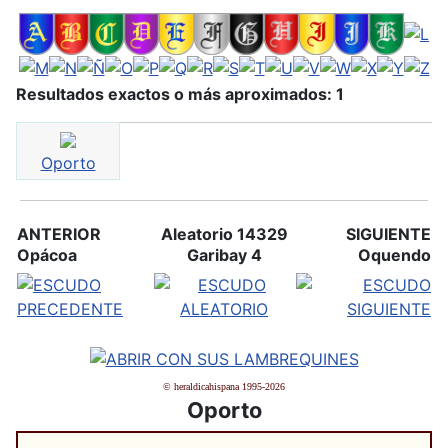
Resultados exactos o más aproximados: 1
Oporto
ANTERIOR
Aleatorio 14329
SIGUIENTE
Opácoa
Garibay 4
Oquendo
© heraldicahispana 1995-2026
Oporto