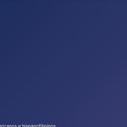
icanos e hispanofilipinos.