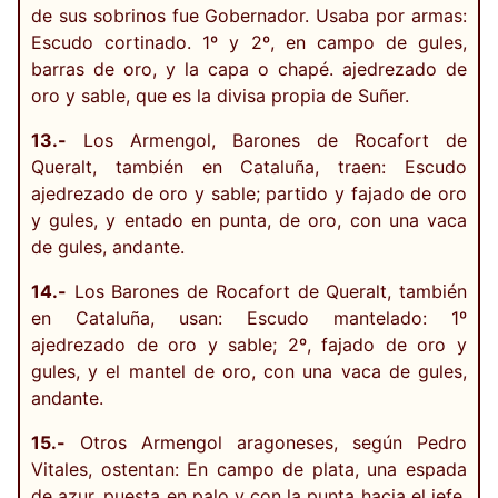
de sus sobrinos fue Gobernador. Usaba por armas:
Escudo cortinado. 1º y 2º, en campo de gules,
barras de oro, y la capa o chapé. ajedrezado de
oro y sable, que es la divisa propia de Suñer.
13.-
Los Armengol, Barones de Rocafort de
Queralt, también en Cataluña, traen: Escudo
ajedrezado de oro y sable; partido y fajado de oro
y gules, y entado en punta, de oro, con una vaca
de gules, andante.
14.-
Los Barones de Rocafort de Queralt, también
en Cataluña, usan: Escudo mantelado: 1º
ajedrezado de oro y sable; 2º, fajado de oro y
gules, y el mantel de oro, con una vaca de gules,
andante.
15.-
Otros Armengol aragoneses, según Pedro
Vitales, ostentan: En campo de plata, una espada
de azur, puesta en palo y con la punta hacia el jefe,