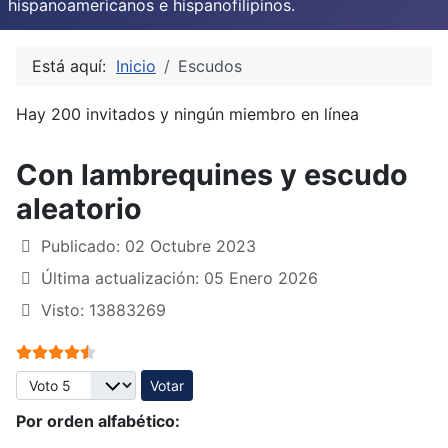
hispanoamericanos e hispanofilipinos.
Está aquí:
Inicio
Escudos
Hay 200 invitados y ningún miembro en línea
Con lambrequines y escudo
aleatorio
Publicado: 02 Octubre 2023
Última actualización: 05 Enero 2026
Visto: 13883269
Ratio:
4.5
/
5
Por favor, vote
Por orden alfabético: