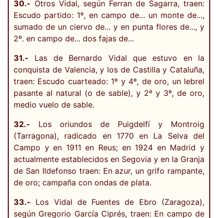
30.-
Otros Vidal, según Ferran de Sagarra, traen:
Escudo partido: 1º, en campo de... un monte de...,
sumado de un ciervo de... y en punta flores de..., y
2º. en campo de... dos fajas de...
31.-
Las de Bernardo Vidal que estuvo en la
conquista de Valencia, y los de Castilla y Cataluña,
traen: Escudo cuarteado: 1º y 4º, de oro, un lebrel
pasante al natural (o de sable), y 2º y 3º, de oro,
medio vuelo de sable.
32.-
Los oriundos de Puigdelfí y Montroig
(Tarragona), radicado en 1770 en La Selva del
Campo y en 1911 en Reus; en 1924 en Madrid y
actualmente establecidos en Segovia y en la Granja
de San Ildefonso traen: En azur, un grifo rampante,
de oro; campaña con ondas de plata.
33.-
Los Vidal de Fuentes de Ebro (Zaragoza),
según Gregorio García Ciprés, traen: En campo de