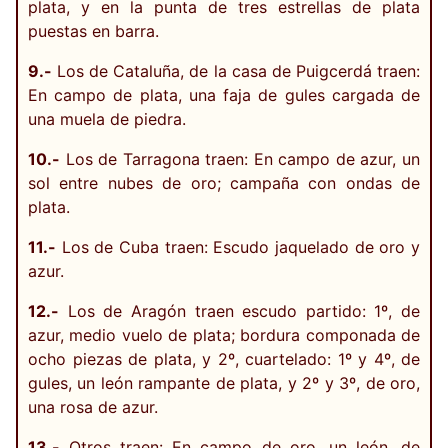
plata, y en la punta de tres estrellas de plata
puestas en barra.
9.-
Los de Cataluña, de la casa de Puigcerdá traen:
En campo de plata, una faja de gules cargada de
una muela de piedra.
10.-
Los de Tarragona traen: En campo de azur, un
sol entre nubes de oro; campaña con ondas de
plata.
11.-
Los de Cuba traen: Escudo jaquelado de oro y
azur.
12.-
Los de Aragón traen escudo partido: 1º, de
azur, medio vuelo de plata; bordura componada de
ocho piezas de plata, y 2º, cuartelado: 1º y 4º, de
gules, un león rampante de plata, y 2º y 3º, de oro,
una rosa de azur.
13.-
Otros traen: En campo de oro, un león, de