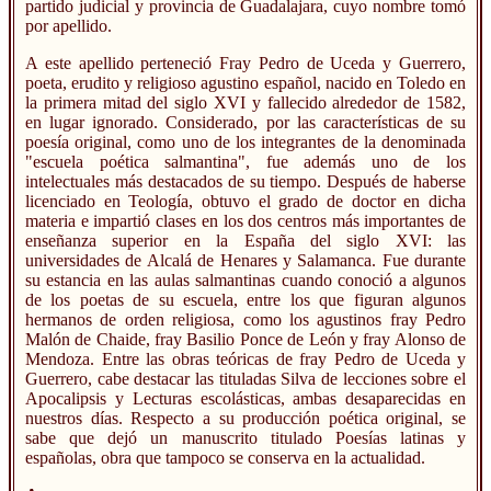
partido judicial y provincia de Guadalajara, cuyo nombre tomó
por apellido.
A este apellido perteneció Fray Pedro de Uceda y Guerrero,
poeta, erudito y religioso agustino español, nacido en Toledo en
la primera mitad del siglo XVI y fallecido alrededor de 1582,
en lugar ignorado. Considerado, por las características de su
poesía original, como uno de los integrantes de la denominada
"escuela poética salmantina", fue además uno de los
intelectuales más destacados de su tiempo. Después de haberse
licenciado en Teología, obtuvo el grado de doctor en dicha
materia e impartió clases en los dos centros más importantes de
enseñanza superior en la España del siglo XVI: las
universidades de Alcalá de Henares y Salamanca. Fue durante
su estancia en las aulas salmantinas cuando conoció a algunos
de los poetas de su escuela, entre los que figuran algunos
hermanos de orden religiosa, como los agustinos fray Pedro
Malón de Chaide, fray Basilio Ponce de León y fray Alonso de
Mendoza. Entre las obras teóricas de fray Pedro de Uceda y
Guerrero, cabe destacar las tituladas Silva de lecciones sobre el
Apocalipsis y Lecturas escolásticas, ambas desaparecidas en
nuestros días. Respecto a su producción poética original, se
sabe que dejó un manuscrito titulado Poesías latinas y
españolas, obra que tampoco se conserva en la actualidad.