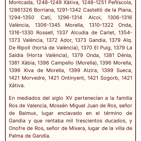
Montcada, 1248-1249 Xàtiva, 1248-1251 Peñíscola,
12861326 Borriana, 1291-1342 Castelló de la Plana,
1294-1350 Catí, 1296-1314 Alcoi, 1306-1316
València, 1306-1345 Morella, 1310-1322 Onda,
1316-1330 Rossell, 1337 Alcudia de Carlet, 1354-
1373 València, 1372 Ador, 1373 Gandia, 1379 Alq.
De Ripoll (horta de València), 1370 El Puig, 1379 La
Saidia (Horta València), 1379 Onda, 1381 Dénia,
1381 Xàbia, 1396 Campello (Morella), 1396 Morella,
1396 Xiva de Morella, 1399 Alzira, 1399 Sueca,
1421 Morvedre, 1421 Ontinyent, 1421 Sogorb, 1421
Xàtiva.
En mediados del siglo XV pertenecían a la familia
Ros de Valencia, Mossèn Miguel Juan de Ros, señor
de Baimux, lugar enclavado en el término de
Gandia y que rentaba mil trescientos ducados, y
Onofre de Ros, señor de Mixera, lugar de la villa de
Palma de Gandía.