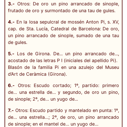
3.-
Otros: De oro un pino arrancado de sinople,
frutado de oro y surmontado de una tau de gules.
4.-
En la losa sepulcral de mossén Anton Pi, s. XV,
cap. de Sta. Lucía, Catedral de Barcelona: De oro,
un pino arrancado de sinople, sumado de una tau
de gules.
5.-
Los de Girona. De... un pino arrancado de...,
acostado de las letras P I (iniciales del apellido Pi).
Blasón de la familia Pi en una azulejo del Museu
d’Art de Ceràmica (Girona).
6.-
Otros: Escudo cortado; 1º, partido: primero
de… una estrella de… y segundo, de oro un pino,
de sinople; 2º, de… un yugo de...
7.-
Otros: Escudo partido y mantelado en punta: 1º,
de… una estrella…; 2º, de oro, un pino arrancado
de sinople; en el mantel de… un yugo de…