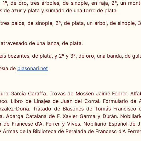
º, de oro, tres árboles, de sinople, en faja, 2º, un mo
as de azur y plata y sumado de una torre de plata.
res palos, de sinople, 2º, de plata, un árbol, de sinople, 
atravesado de una lanza, de plata.
eis bezantes, de plata, y 2º y 3º, de oro, una banda, de gu
esía de
blasonari.net
turo García Caraffa. Trovas de Mossén Jaime Febrer. Alfa
co. Libro de Linajes de Juan del Corral. Formulario de A
nzález-Doria. Tratado de Blasones de Tomás Francisco d
a. Adarga Catalana de F. Xavier Garma y Durán. Nobiliari
e Francesc d'A. Ferrer y Vives. Nobiliario Español de Jul
y Armas de la Biblioteca de Peralada de Francesc d'A Ferrer