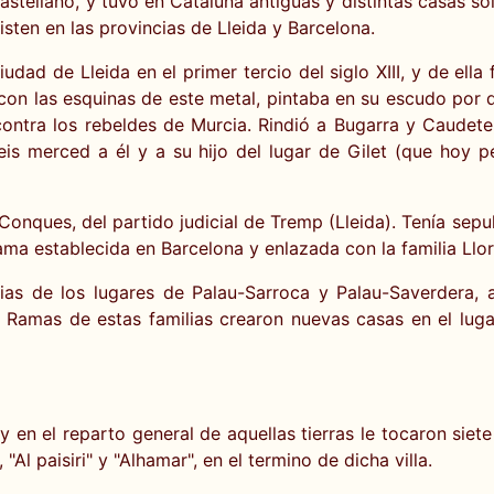
castellano, y tuvo en Cataluña antiguas y distintas casas s
ten en las provincias de Lleida y Barcelona.
udad de Lleida en el primer tercio del siglo XIII, y de el
on las esquinas de este metal, pintaba en su escudo por d
contra los rebeldes de Murcia. Rindió a Bugarra y Caudete,
teis merced a él y a su hijo del lugar de Gilet (que hoy 
e Conques, del partido judicial de Tremp (Lleida). Tenía sep
rama establecida en Barcelona y enlazada con la familia Llor
arias de los lugares de Palau-Sarroca y Palau-Saverdera, 
Ramas de estas familias crearon nuevas casas en el lugar 
 en el reparto general de aquellas tierras le tocaron siete
 "Al paisiri" y "Alhamar", en el termino de dicha villa.