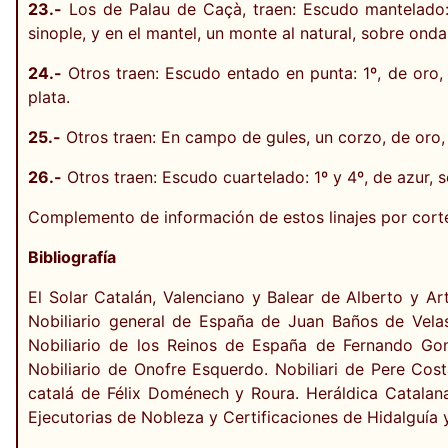
23.-
Los de Palau de Caçà, traen: Escudo mantelado: 1
sinople, y en el mantel, un monte al natural, sobre ond
24.-
Otros traen: Escudo entado en punta: 1º, de oro, t
plata.
25.-
Otros traen: En campo de gules, un corzo, de oro, 
26.-
Otros traen: Escudo cuartelado: 1º y 4º, de azur, s
Complemento de información de estos linajes por cort
Bibliografía
El Solar Catalán, Valenciano y Balear de Alberto y Ar
Nobiliario general de España de Juan Baños de Velas
Nobiliario de los Reinos de España de Fernando Go
Nobiliario de Onofre Esquerdo. Nobiliari de Pere Cost
catalá de Félix Doménech y Roura. Heráldica Catalana d
Ejecutorias de Nobleza y Certificaciones de Hidalguía 