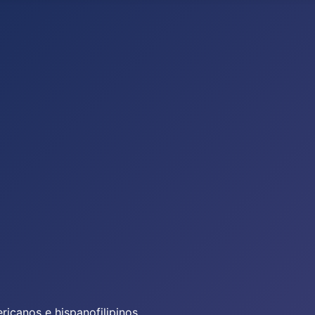
icanos e hispanofilipinos.