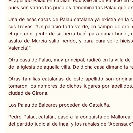
El apellido Palau en catalán, equivale al de Palacio en 
pues son varios los pueblos denominados Palau que exis
Una de esas casas de Palau catalana ya existía en la ci
sus Trovas: "Un palacio todo verde, en campo de oro, c
el que con gente de su tierra bajó para ganar honor, 
asalto de Murcia salió herido, y para curarse le hicis
Valencia)".
Otra casa de Palau, muy principal, radicó en la villa d
de la iglesia de aquella villa. De dicha casa dimanó la 
Otras familias catalanas de este apellido son origin
tomaron los nombres de dichos lugares por apellidos. 
ciudad de Girona.
Los Palau de Baleares proceden de Cataluña.
Pedro Palau, catalán, pasó a la conquista de Mallorca, y
del partido judicial de Inca, y los rahales de "Abensaux",