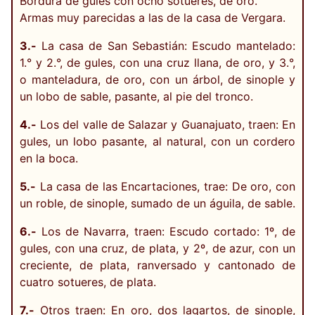
Bordura de gules con ocho sotueres, de oro.
Armas muy parecidas a las de la casa de Vergara.
3.-
La casa de San Sebastián: Escudo mantelado:
1.° y 2.°, de gules, con una cruz llana, de oro, y 3.°,
o manteladura, de oro, con un árbol, de sinople y
un lobo de sable, pasante, al pie del tronco.
4.-
Los del valle de Salazar y Guanajuato, traen: En
gules, un lobo pasante, al natural, con un cordero
en la boca.
5.-
La casa de las Encartaciones, trae: De oro, con
un roble, de sinople, sumado de un águila, de sable.
6.-
Los de Navarra, traen: Escudo cortado: 1º, de
gules, con una cruz, de plata, y 2º, de azur, con un
creciente, de plata, ranversado y cantonado de
cuatro sotueres, de plata.
7.-
Otros traen: En oro, dos lagartos, de sinople,