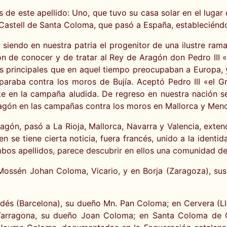
es de este apellido: Uno, que tuvo su casa solar en el lug
 Castell de Santa Coloma, que pasó a España, estableciénd
I, siendo en nuestra patria el progenitor de una ilustre ra
sión de conocer y de tratar al Rey de Aragón don Pedro II
os principales que en aquel tiempo preocupaban a Europa, y
reparaba contra los moros de Bujía. Aceptó Pedro III «el 
e en la campaña aludida. De regreso en nuestra nación s
Aragón en las campañas contra los moros en Mallorca y Men
gón, pasó a La Rioja, Mallorca, Navarra y Valencia, extend
n se tiene cierta noticia, fuera francés, unido a la ident
os apellidos, parece descubrir en ellos una comunidad de
 Mossén Johan Coloma, Vicario, y en Borja (Zaragoza), s
nadés (Barcelona), su dueño Mn. Pan Coloma; en Cervera (L
rragona, su dueño Joan Coloma; en Santa Coloma de Que