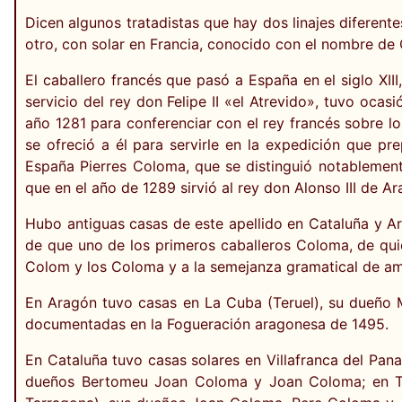
Dicen algunos tratadistas que hay dos linajes diferent
otro, con solar en Francia, conocido con el nombre de
El caballero francés que pasó a España en el siglo XII
servicio del rey don Felipe II «el Atrevido», tuvo oca
año 1281 para conferenciar con el rey francés sobre l
se ofreció a él para servirle en la expedición que p
España Pierres Coloma, que se distinguió notablement
que en el año de 1289 sirvió al rey don Alonso III de 
Hubo antiguas casas de este apellido en Cataluña y Ara
de que uno de los primeros caballeros Coloma, de quie
Colom y los Coloma y a la semejanza gramatical de amb
En Aragón tuvo casas en La Cuba (Teruel), su dueño
documentadas en la Fogueración aragonesa de 1495.
En Cataluña tuvo casas solares en Villafranca del Pa
dueños Bertomeu Joan Coloma y Joan Coloma; en Ta