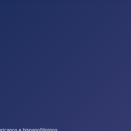
icanos e hispanofilipinos.