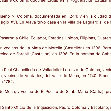
aume Coloma, documentadas en la Fogueración catalana d
 dueño N. Coloma, documentada en 1244; y en la ciudad de
siglo XVI. En Álava tuvo casa en la villa de Laguardia, 
 Pasaron a Chile, Ecuador, Estados Unidos, Filipinas, Guat
vecinos de La Mata de Morella (Castellón) en 1396. Bern
cino de Forcall (Castellón) en 1396. En la nómina de Caba
a Real Chancillería de Valladolid: Lorenzo de Coloma, veci
 vecino de Ventades, del valle de Mena, en 1740; Franc
en 1752.
 de Mena, y vecino de El Puerto de Santa María (Cádiz), p
 Santo Oficio de la Inquisición: Pedro Coloma y Escolano,