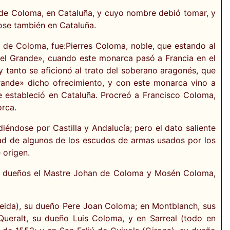
ar de Coloma, en Cataluña, y cuyo nombre debió tomar, y
ose también en Cataluña.
ma de Coloma, fue:Pierres Coloma, noble, que estando al
I «el Grande», cuando este monarca pasó a Francia en el
 tanto se aficionó al trato del soberano aragonés, que
Grande» dicho ofrecimiento, y con este monarca vino a
e estableció en Cataluña. Procreó a Francisco Coloma,
orca.
iéndose por Castilla y Andalucía; pero el dato saliente
idad de algunos de los escudos de armas usados por los
 origen.
us dueños el Mastre Johan de Coloma y Mosén Coloma,
leida), su dueño Pere Joan Coloma; en Montblanch, sus
ralt, su dueño Luis Coloma, y en Sarreal (todo en