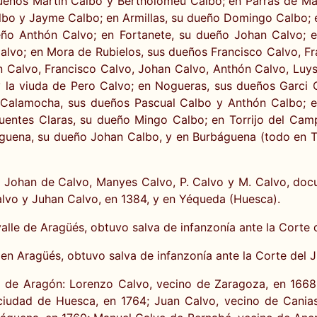
dueños Martín Calbo y Bertholomeu Calbo; en Parras de Mar
lbo y Jayme Calbo; en Armillas, su dueño Domingo Calbo; e
eño Anthón Calvo; en Fortanete, su dueño Johan Calvo; en
lvo; en Mora de Rubielos, sus dueños Francisco Calvo, Fr
 Calvo, Francisco Calvo, Johan Calvo, Anthón Calvo, Luys
la viuda de Pero Calvo; en Nogueras, sus dueños Garci C
 Calamocha, sus dueños Pascual Calbo y Anthón Calbo; en
uentes Claras, su dueño Mingo Calbo; en Torrijo del Cam
uena, su dueño Johan Calbo, y en Burbáguena (todo en Teru
 Johan de Calvo, Manyes Calvo, P. Calvo y M. Calvo, doc
lvo y Juhan Calvo, en 1384, y en Yéqueda (Huesca).
valle de Aragüés, obtuvo salva de infanzonía ante la Corte
en Aragüés, obtuvo salva de infanzonía ante la Corte del 
a de Aragón: Lorenzo Calvo, vecino de Zaragoza, en 1668
 ciudad de Huesca, en 1764; Juan Calvo, vecino de Cania