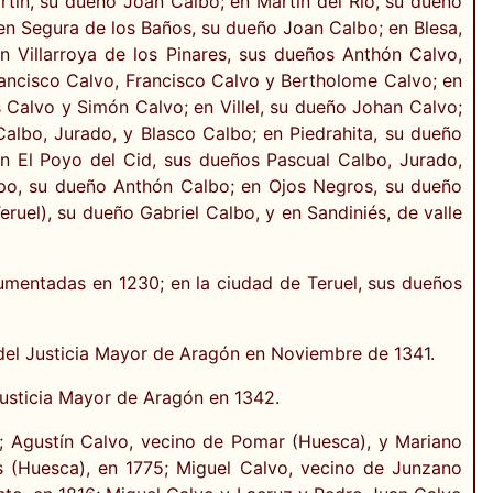
tín, su dueño Joan Calbo; en Martín del Río, su dueño
n Segura de los Baños, su dueño Joan Calbo; en Blesa,
 Villarroya de los Pinares, sus dueños Anthón Calvo,
ancisco Calvo, Francisco Calvo y Bertholome Calvo; en
 Calvo y Simón Calvo; en Villel, su dueño Johan Calvo;
albo, Jurado, y Blasco Calbo; en Piedrahita, su dueño
 El Poyo del Cid, sus dueños Pascual Calbo, Jurado,
po, su dueño Anthón Calbo; en Ojos Negros, su dueño
el), su dueño Gabriel Calbo, y en Sandiniés, de valle
umentadas en 1230; en la ciudad de Teruel, sus dueños
 del Justicia Mayor de Aragón en Noviembre de 1341.
Justicia Mayor de Aragón en 1342.
; Agustín Calvo, vecino de Pomar (Huesca), y Mariano
s (Huesca), en 1775; Miguel Calvo, vecino de Junzano