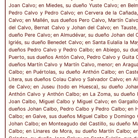
Joan Calvo; en Miedes, su dueño Yuste Calvo; en Bel
Pedro Calvo y Pedro Calvo; en Cervera de la Cañada
Calvo; en Mallén, sus dueños Pero Calvo, Martín Calv
del Calvo, Bernat Calvo y Johan del Calvo; en Tauste
dueño Pere Calvo; en Almudévar, su dueño Johan del C
Igriés, su dueño Benedet Calvo; en Santa Eulalia la M
dueños Pedro Calvo y Pedro Calbo; en Abiego, su due
Puerto, sus dueños Antón Calvo, Pedro Calvo y Guita C
dueños Martín Calvo y Martín Calvo, menor; en Aragu
Calbo; en Puértolas, su dueño Anthón Calbo; en Cast
Litera, sus dueños Colau Calvo y Salvador Calvo; en A
de Calvo; en Juseu (todo en Huesca), su dueño Johan
Anthón Calvo y Anthón Calbo; en La Zoma, su dueño P
Joan Calbo, Miguel Calbo y Miguel Calvo; en Gargall
dueños Johan Calbo, Pedro Calbo y Pedro Calbo; en H
Calbo; en Galve, sus dueños Miguel Calbo y Domingo C
Johan Calbo; en Monteagudo del Castillo, su dueño M
Calbo; en Linares de Mora, su dueño Martín Calbo; e