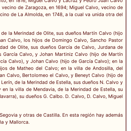
to, en 1816; Miguel Calvo y Lacruz y Pedro Juan Calvo
o, vecino de Zaragoza, en 1694; Miguel Calvo, vecino de
ino de La Almolda, en 1748, a la cual va unida otra del
 de la Merindad de Olite, sus dueños Martín Calvo (hijo
han Calvo, los hijos de Domingo Calvo, Sancho Pastor
indad de Olite, sus dueños García de Calvo, Jurdana de
 García Calvo, y Johan Martiniz Calvo (hijo de Martín
cía Calvo), y Johan Calvo (hijo de García Calvo); en la
jos de Matheo del Calvo; en la villa de Andosilla, del
an Calvo, Bertolomeo el Calvo, y Beneyt Calvo (hijo de
e Lerín, de la Merindad de Estella, sus dueños N. Calvo y
en la villa de Mendavia, de la Merindad de Estella, su
avarra), su dueños G. Calbo. D. Calvo, D. Calvo, Miguel
 Segovia y otras de Castilla. En esta región hay además
a y Mallorca.