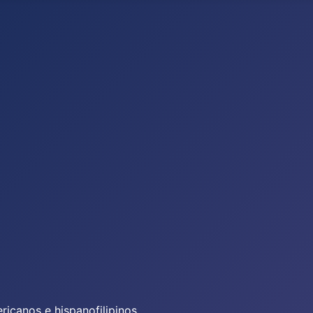
icanos e hispanofilipinos.