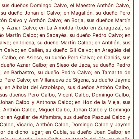
, sus dueños Domingo Calvo, el Maestre Anthón Calvo,
su dueño Johan el Calvo; en Magallón, su dueño Pero
tón Calvo y Anthón Calvo; en Borja, sus dueños Martín
o y Aznar Calvo; en La Almolda (todo en Zaragoza), su
ño Martín Calbo; en Sabayés, su dueño Pedro Calvo; en
vo; en Ibieca, su dueño Martín Calbo; en Antillón, sus
Calvo; en Callén, su dueño Gil Calvo; en Aragüés del
 Calbo; en Asieso, su dueño Pero Calvo; en Caniás, sus
 dueño Aznar Calbo; en Sieso de Jaca, su dueño Pedro
; en Barbastro, su dueño Pedro Calvo; en Tamarite de
ño Pere Calvo; en Villanueva de Sigena, su dueño Jayme
; en Albalat del Arzobispo, sus dueños Anthón Calbo,
 sus dueños Pero Calbo, Vicent Calbo, Domingo Calbo,
Johan Calbo y Anthona Calbo; en Hoz de la Vieja, sus
o, Anthón Calbo, Miguel Calbo, Johan Calbo y Domingo
o; en Aguilar de Alfambra, sus dueños Pascual Calbo y
 Calbo, Vicario, Anthón Calbo, Domingo Calbo y Jayme
or de dicho lugar; en Cubla, su dueño Joan Calbo; en