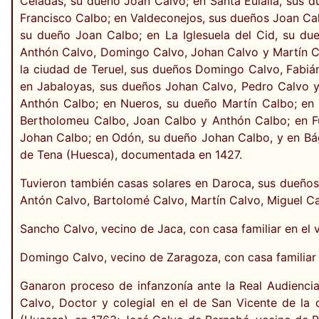
Celadas, su dueño Joan Calvo; en Santa Eulalia, sus 
Francisco Calbo; en Valdeconejos, sus dueños Joan Ca
su dueño Joan Calbo; en La Iglesuela del Cid, su du
Anthón Calvo, Domingo Calvo, Johan Calvo y Martín Ca
la ciudad de Teruel, sus dueños Domingo Calvo, Fabián
en Jabaloyas, sus dueños Johan Calvo, Pedro Calvo y 
Anthón Calbo; en Nueros, su dueño Martín Calbo; en
Bertholomeu Calbo, Joan Calbo y Anthón Calbo; en F
Johan Calbo; en Odón, su dueño Johan Calbo, y en Bág
de Tena (Huesca), documentada en 1427.
Tuvieron también casas solares en Daroca, sus dueños
Antón Calvo, Bartolomé Calvo, Martín Calvo, Miguel Ca
Sancho Calvo, vecino de Jaca, con casa familiar en el 
Domingo Calvo, vecino de Zaragoza, con casa familiar 
Ganaron proceso de infanzonía ante la Real Audienci
Calvo, Doctor y colegial en el de San Vicente de la