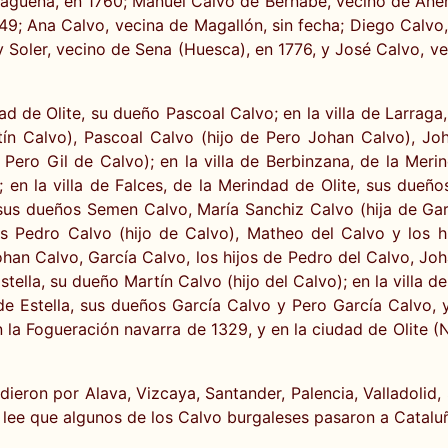
Báguena, en 1760; Manuel Calvo de Bernabé, vecino de Anen
749; Ana Calvo, vecina de Magallón, sin fecha; Diego Calv
oler, vecino de Sena (Huesca), en 1776, y José Calvo, vec
d de Olite, su dueño Pascoal Calvo; en la villa de Larraga,
ín Calvo), Pascoal Calvo (hijo de Pero Johan Calvo), Jo
Pero Gil de Calvo); en la villa de Berbinzana, de la Mer
n la villa de Falces, de la Merindad de Olite, sus dueños
e, sus dueños Semen Calvo, María Sanchiz Calvo (hija de Gar
s Pedro Calvo (hijo de Calvo), Matheo del Calvo y los hi
han Calvo, García Calvo, los hijos de Pedro del Calvo, Joh
stella, su dueño Martín Calvo (hijo del Calvo); en la villa d
e Estella, sus dueños García Calvo y Pero García Calvo, y 
a Fogueración navarra de 1329, y en la ciudad de Olite (N
dieron por Alava, Vizcaya, Santander, Palencia, Valladolid,
lee que algunos de los Calvo burgaleses pasaron a Cataluñ