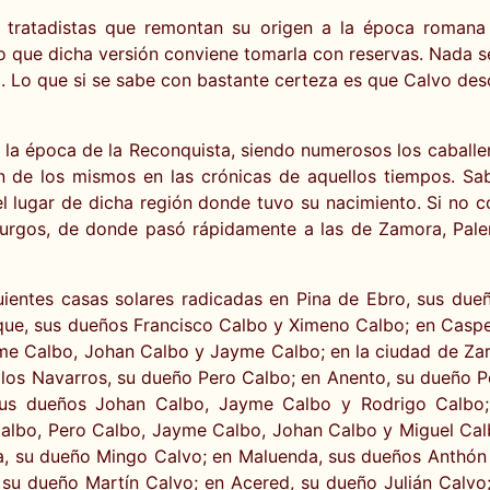
n tratadistas que remontan su origen a la época romana
que dicha versión conviene tomarla con reservas. Nada se d
o. Lo que si se sabe con bastante certeza es que Calvo des
la época de la Reconquista, siendo numerosos los caballer
n de los mismos en las crónicas de aquellos tiempos. Sab
n el lugar de dicha región donde tuvo su nacimiento. Si no 
 Burgos, de donde pasó rápidamente a las de Zamora, Palen
ientes casas solares radicadas en Pina de Ebro, sus dueño
rque, sus dueños Francisco Calbo y Ximeno Calbo; en Casp
yme Calbo, Johan Calbo y Jayme Calbo; en la ciudad de Za
de los Navarros, su dueño Pero Calbo; en Anento, su dueño
s dueños Johan Calbo, Jayme Calbo y Rodrigo Calbo; 
Calbo, Pero Calbo, Jayme Calbo, Johan Calbo y Miguel Cal
, su dueño Mingo Calvo; en Maluenda, sus dueños Anthón C
su dueño Martín Calvo; en Acered, su dueño Julián Calvo;