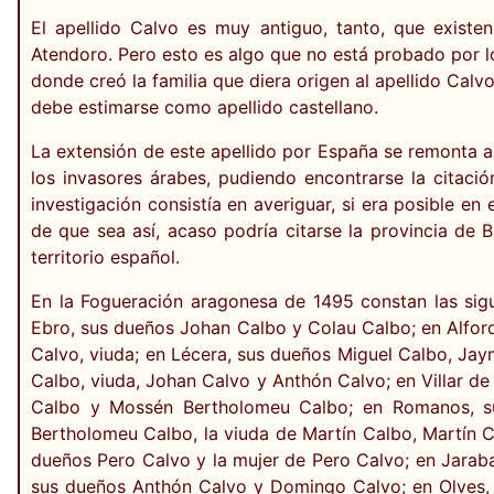
El apellido Calvo es muy antiguo, tanto, que existe
Atendoro. Pero esto es algo que no está probado por lo 
donde creó la familia que diera origen al apellido Calv
debe estimarse como apellido castellano.
La extensión de este apellido por España se remonta a 
los invasores árabes, pudiendo encontrarse la citació
investigación consistía en averiguar, si era posible e
de que sea así, acaso podría citarse la provincia de
territorio español.
En la Fogueración aragonesa de 1495 constan las sigu
Ebro, sus dueños Johan Calbo y Colau Calbo; en Alfo
Calvo, viuda; en Lécera, sus dueños Miguel Calbo, Ja
Calbo, viuda, Johan Calvo y Anthón Calvo; en Villar 
Calbo y Mossén Bertholomeu Calbo; en Romanos, su
Bertholomeu Calbo, la viuda de Martín Calbo, Martín 
dueños Pero Calvo y la mujer de Pero Calvo; en Jaraba
sus dueños Anthón Calvo y Domingo Calvo; en Olves, 