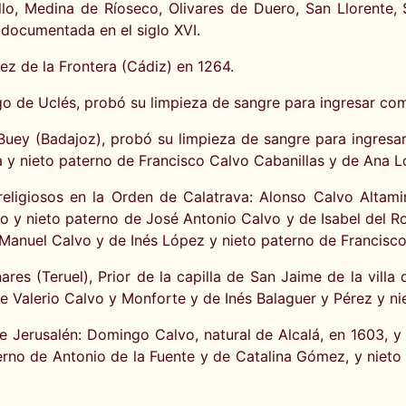
illo, Medina de Ríoseco, Olivares de Duero, San Llorente, 
 documentada en el siglo XVI.
z de la Frontera (Cádiz) en 1264.
go de Uclés, probó su limpieza de sangre para ingresar com
Buey (Badajoz), probó su limpieza de sangre para ingresa
ia y nieto paterno de Francisco Calvo Cabanillas y de Ana L
ligiosos en la Orden de Calatrava: Alonso Calvo Altamir
o y nieto paterno de José Antonio Calvo y de Isabel del Ro
Manuel Calvo y de Inés López y nieto paterno de Francisco 
nares (Teruel), Prior de la capilla de San Jaime de la vill
 de Valerio Calvo y Monforte y de Inés Balaguer y Pérez y 
Jerusalén: Domingo Calvo, natural de Alcalá, en 1603, y Jo
erno de Antonio de la Fuente y de Catalina Gómez, y nieto