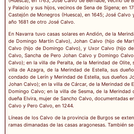
(Huesca), en 1763; José Calvo de Bernabé, vecino de 
y Palacio y sus hijos, vecinos de Sena de Sigena; en 1
Castejón de Monegros (Huesca), en 1645; José Calvo y S
año 1681 de otro José Calvo.
En Navarra tuvo casas solares en Andión, de la Merinda
de Domingo Martín Calvo), Johan Calvo (hijo de Mart
Calvo (hijo de Domingo Calvo), y Uxor Calvo (hijo de 
Calvo, Sancha de Pero Johan Calvo y Domingo Calvo; e
Calvo); en la villa de Peralta, de la Merindad de Olit
villa de Azagra, de la Merindad de Estella, sus dueño
condado de Lerín y Merindad de Estella, sus dueños Jo
Johan Calvo); en la villa de Cárcar, de la Merindad de E
Domingo Calvo; en la villa de Sesma, de la Merindad d
dueña Elvira, mujer de Sancho Calvo, documentadas en l
Calvo y Pero Calvo, en 1244.
Líneas de los Calvo de la provincia de Burgos se exten
ramas dimanadas de las casas aragonesas. También se 