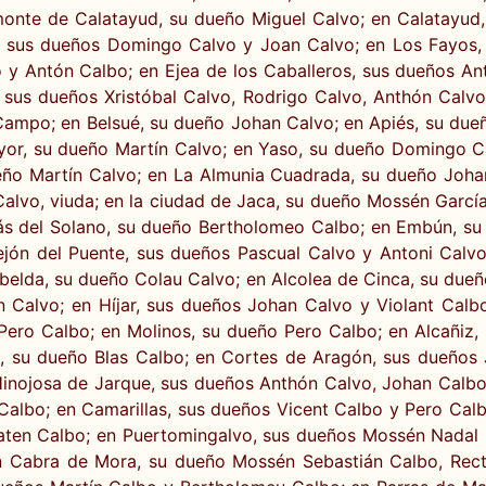
monte de Calatayud, su dueño Miguel Calvo; en Calatayud
, sus dueños Domingo Calvo y Joan Calvo; en Los Fayos, 
o y Antón Calbo; en Ejea de los Caballeros, sus dueños An
, sus dueños Xristóbal Calvo, Rodrigo Calvo, Anthón Calv
ampo; en Belsué, su dueño Johan Calvo; en Apiés, su due
ayor, su dueño Martín Calvo; en Yaso, su dueño Domingo Cal
ño Martín Calvo; en La Almunia Cuadrada, su dueño Johan 
alvo, viuda; en la ciudad de Jaca, su dueño Mossén García
ás del Solano, su dueño Bertholomeo Calbo; en Embún, su
ejón del Puente, sus dueños Pascual Calvo y Antoni Calvo
lbelda, su dueño Colau Calvo; en Alcolea de Cinca, su due
 Calvo; en Híjar, sus dueños Johan Calvo y Violant Calbo
ero Calbo; en Molinos, su dueño Pero Calbo; en Alcañiz,
o, su dueño Blas Calbo; en Cortes de Aragón, sus dueños 
inojosa de Jarque, sus dueños Anthón Calvo, Johan Calb
albo; en Camarillas, sus dueños Vicent Calbo y Pero Calb
aten Calbo; en Puertomingalvo, sus dueños Mossén Nadal
n Cabra de Mora, su dueño Mossén Sebastián Calbo, Rect