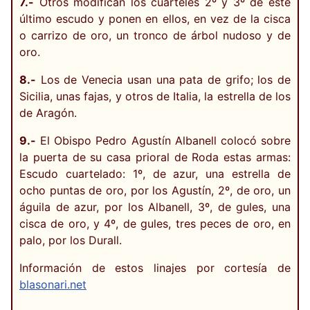
7.-
Otros modifican los cuarteles 2º y 3º de este
último escudo y ponen en ellos, en vez de la cisca
o carrizo de oro, un tronco de árbol nudoso y de
oro.
8.-
Los de Venecia usan una pata de grifo; los de
Sicilia, unas fajas, y otros de Italia, la estrella de los
de Aragón.
9.-
El Obispo Pedro Agustín Albanell colocó sobre
la puerta de su casa prioral de Roda estas armas:
Escudo cuartelado: 1º, de azur, una estrella de
ocho puntas de oro, por los Agustín, 2º, de oro, un
águila de azur, por los Albanell, 3º, de gules, una
cisca de oro, y 4º, de gules, tres peces de oro, en
palo, por los Durall.
Información de estos linajes por cortesía de
blasonari.net