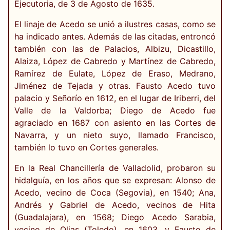
Ejecutoria, de 3 de Agosto de 1635.
El linaje de Acedo se unió a ilustres casas, como se
ha indicado antes. Además de las citadas, entroncó
también con las de Palacios, Albizu, Dicastillo,
Alaiza, López de Cabredo y Martínez de Cabredo,
Ramírez de Eulate, López de Eraso, Medrano,
Jiménez de Tejada y otras. Fausto Acedo tuvo
palacio y Señorío en 1612, en el lugar de Iriberri, del
Valle de la Valdorba; Diego de Acedo fue
agraciado en 1687 con asiento en las Cortes de
Navarra, y un nieto suyo, llamado Francisco,
también lo tuvo en Cortes generales.
En la Real Chancillería de Valladolid, probaron su
hidalguía, en los años que se expresan: Alonso de
Acedo, vecino de Coca (Segovia), en 1540; Ana,
Andrés y Gabriel de Acedo, vecinos de Hita
(Guadalajara), en 1568; Diego Acedo Sarabia,
vecino de Olias (Toledo), en 1603, y Fausto de