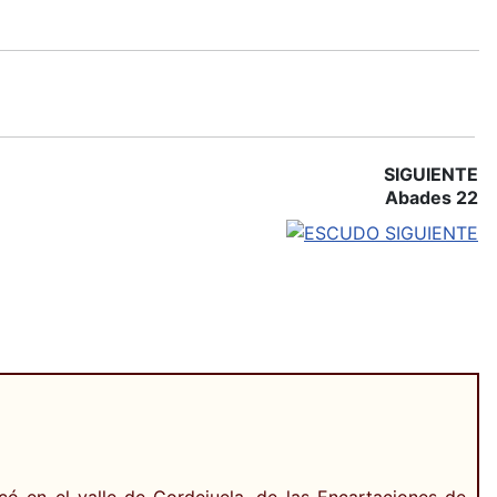
SIGUIENTE
Abades 22
có en el valle de Gordejuela, de las Encartaciones de