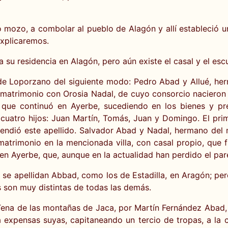
o mozo, a combolar al pueblo de Alagón y allí estableció 
xplicaremos.
a su residencia en Alagón, pero aún existe el casal y el esc
 de Loporzano del siguiente modo: Pedro Abad y Allué, he
matrimonio con Orosia Nadal, de cuyo consorcio nacieron 
 que continuó en Ayerbe, sucediendo en los bienes y pre
uatro hijos: Juan Martín, Tomás, Juan y Domingo. El prim
xtendió este apellido. Salvador Abad y Nadal, hermano de
atrimonio en la mencionada villa, con casal propio, que fu
 en Ayerbe, que, aunque en la actualidad han perdido el pa
s se apellidan Abbad, como los de Estadilla, en Aragón; pe
s son muy distintas de todas las demás.
 Tena de las montañas de Jaca, por Martín Fernández Abad,
a expensas suyas, capitaneando un tercio de tropas, a la 