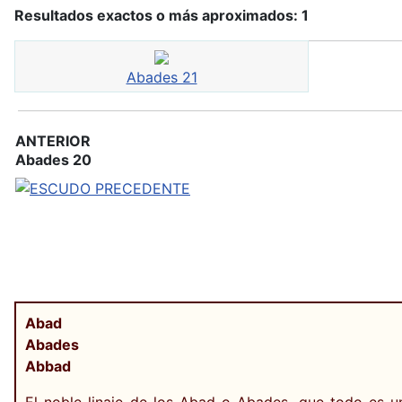
Resultados exactos o más aproximados: 1
Abades 21
ANTERIOR
Abades 20
Abad
Abades
Abbad
El noble linaje de los Abad o Abades, que todo es un