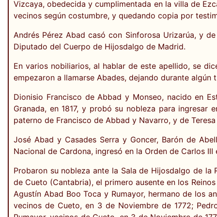
Vizcaya, obedecida y cumplimentada en la villa de Ezc
vecinos según costumbre, y quedando copia por testimon
Andrés Pérez Abad casó con Sinforosa Urizarúa, y de e
Diputado del Cuerpo de Hijosdalgo de Madrid.
En varios nobiliarios, al hablar de este apellido, se
empezaron a llamarse Abades, dejando durante algún ti
Dionisio Francisco de Abbad y Monseo, nacido en Esta
Granada, en 1817, y probó su nobleza para ingresar e
paterno de Francisco de Abbad y Navarro, y de Teresa 
José Abad y Casades Serra y Goncer, Barón de Abell
Nacional de Cardona, ingresó en la Orden de Carlos III 
Probaron su nobleza ante la Sala de Hijosdalgo de la 
de Cueto (Cantabria), el primero ausente en los Reinos
Agustín Abad Boo Toca y Rumayor, hermano de los ant
vecinos de Cueto, en 3 de Noviembre de 1772; Pedr
Rumayor, vecinos de Cueto, en 3 de Noviembre de 1772