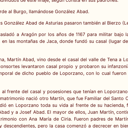
rde al Burgo, llamándose González Abad.
tos González Abad de Asturias pasaron también al Bierzo (L
rasladó a Aragón por los años de 1167 para militar bajo l
a, en las montañas de Jaca, donde fundó su casal (lugar de
ma, Martín Abad, vino desde el casal del valle de Tena a L
consortes levantaron casal propio y probaron su infanzoní
poral de dicho pueblo de Loporzano, con lo cual fueron t
ó al frente del casal y posesiones que tenían en Loporzano
matrimonio nació otro Martín, que fue Familiar del Santo O
sidió en Loporzano toda su vida al frente de su hacienda, 
bad y a Josef Abad. El mayor de ellos, Juan Martín, contin
rimonio con Ana María de Ciria. Fueron padres de Martí
 y descendientes, pero la casa comenzó a decrecer en bien