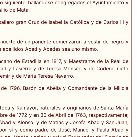
yo siguiente, hallándose congregados el Ayuntamiento y
ilio de Mata.
lero gran Cruz de Isabel la Católica y de Carlos III y
a muerte de un pariente comenzaron a vestir de negro y
los apellidos Abad y Abades sea uno mismo.
cano de Estadilla en 1817, y Maestrante de la Real de
bbad y Lasierra y de Teresa Monseo y de Codera; nieto
temir y de María Teresa Navarro.
de 1796, Barón de Abella y Comandante de la Milicia
Toca y Rumayor, naturales y originarios de Santa María
mbre de 1772 y en 30 de Abril de 1763, respectivamente;
Abad y Alonso, y de Matías y Josefa Abad y San Juan,
por sí y como padre de José, Manuel y Paula Abad y
io del Monte, vecino y actual Procurador del Común de