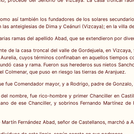
mo así también los fundadores de los solares secundarios
n las anteiglesias de Dima y Ceánuri (Vizcaya); en la villa 
varias ramas del apellido Abad, que se extendieron por div
nte de la casa troncal del valle de Gordejuela, en Vizcaya
e Aurelia, cuyos términos confinaban en aquellos tiempos c
 fundó casa y rama. Fueron sus herederos sus nietos Sanc
l Colmenar, que puso en riesgo las tierras de Aranjuez.
que fue Comendador mayor, y a Rodrigo, padre de Gonzalo, 
el nombre, fue rico-hombre y primer Chanciller en Castill
ano de ese Chanciller, y sobrinos Fernando Martínez de F
de Martín Fernández Abad, señor de Castellanos, marchó a As
individuos de este linaje, según consta en sus padrones.