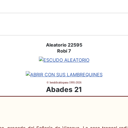
Aleatorio 22595
Robí 7
© heraldicahispana 1995-2026
Abades 21
o, procede del Señorío de Vizcaya. La casa troncal radi