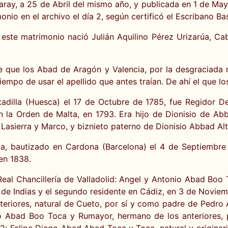
aray, a 25 de Abril del mismo año, y publicada en 1 de Ma
io en el archivo el día 2, según certificó el Escribano Bas
ste matrimonio nació Julián Aquilino Pérez Urizarúa, Cabal
 dice que los Abad de Aragón y Valencia, por la desgraciad
empo de usar el apellido que antes traían. De ahí el que 
dilla (Huesca) el 17 de Octubre de 1785, fue Regidor De
n la Orden de Malta, en 1793. Era hijo de Dionisio de A
Lasierra y Marco, y biznieto paterno de Dionisio Abbad Al
a, bautizado en Cardona (Barcelona) el 4 de Septiembre 
en 1838.
Real Chancillería de Valladolid: Angel y Antonio Abad Boo 
 de Indias y el segundo residente en Cádiz, en 3 de Novie
eriores, natural de Cueto, por sí y como padre de Pedro 
o Abad Boo Toca y Rumayor, hermano de los anteriores, 
; Felipe Diego Abad Abad Toca y Toca, natural y originar