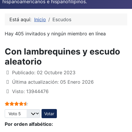
hispanoamericanos e hispanofilipinos.
Está aquí:
Inicio
Escudos
Hay 405 invitados y ningún miembro en línea
Con lambrequines y escudo
aleatorio
Publicado: 02 Octubre 2023
Última actualización: 05 Enero 2026
Visto: 13944476
Ratio:
4.5
/
5
Por favor, vote
Por orden alfabético: