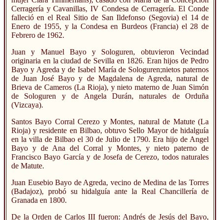
Cerragería y Cavanillas, IV Condesa de Cerragería. El Conde
falleció en el Real Sitio de San Ildefonso (Segovia) el 14 de
Enero de 1955, y la Condesa en Burdeos (Francia) el 28 de
Febrero de 1962.
Juan y Manuel Bayo y Sologuren, obtuvieron Vecindad
originaria en la ciudad de Sevilla en 1826. Eran hijos de Pedro
Bayo y Agreda y de Isabel María de Sologuren;nietos paternos
de Juan José Bayo y de Magdalena de Agreda, natural de
Brieva de Cameros (La Rioja), y nieto materno de Juan Simón
de Sologuren y de Angela Durán, naturales de Orduña
(Vizcaya).
Santos Bayo Corral Cerezo y Montes, natural de Matute (La
Rioja) y residente en Bilbao, obtuvo Sello Mayor de hidalguía
en la villa de Bilbao el 30 de Julio de 1790. Era hijo de Angel
Bayo y de Ana del Corral y Montes, y nieto paterno de
Francisco Bayo García y de Josefa de Cerezo, todos naturales
de Matute.
Juan Eusebio Bayo de Agreda, vecino de Medina de las Torres
(Badajoz), probó su hidalguía ante la Real Chancillería de
Granada en 1800.
De la Orden de Carlos III fueron: Andrés de Jesús del Bayo,