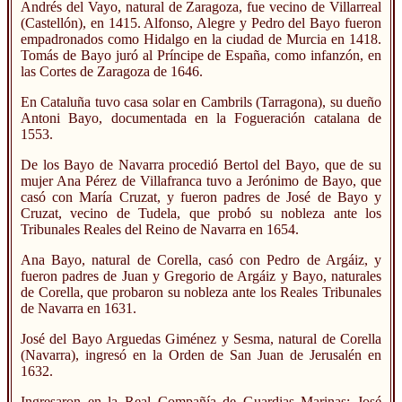
Andrés del Vayo, natural de Zaragoza, fue vecino de Villarreal
(Castellón), en 1415. Alfonso, Alegre y Pedro del Bayo fueron
empadronados como Hidalgo en la ciudad de Murcia en 1418.
Tomás de Bayo juró al Príncipe de España, como infanzón, en
las Cortes de Zaragoza de 1646.
En Cataluña tuvo casa solar en Cambrils (Tarragona), su dueño
Antoni Bayo, documentada en la Fogueración catalana de
1553.
De los Bayo de Navarra procedió Bertol del Bayo, que de su
mujer Ana Pérez de Villafranca tuvo a Jerónimo de Bayo, que
casó con María Cruzat, y fueron padres de José de Bayo y
Cruzat, vecino de Tudela, que probó su nobleza ante los
Tribunales Reales del Reino de Navarra en 1654.
Ana Bayo, natural de Corella, casó con Pedro de Argáiz, y
fueron padres de Juan y Gregorio de Argáiz y Bayo, naturales
de Corella, que probaron su nobleza ante los Reales Tribunales
de Navarra en 1631.
José del Bayo Arguedas Giménez y Sesma, natural de Corella
(Navarra), ingresó en la Orden de San Juan de Jerusalén en
1632.
Ingresaron en la Real Compañía de Guardias Marinas: José