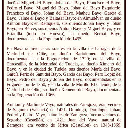
dueños Miguel del Bayo, Johan del Bayo, Francisco el Bayo,
Pedro el Bayo, Miguel del Bayo, Johan del Bayo Ezquierdo,
Francisco el Bayo, Johan del Bayo, Matheu Bayo, García el
Bayo, Jaime el Bayo y Baltasar Bayo; en Almudévar, su dueño
Anthon Bayo; en Radiquero, sus dueños Johan Bayo y Johan
Bayo; en Bélver, sus dueños Antoni Bayo y Miguel Bayo, y en
Estadilla (todo en Huesca), su dueño Bernat Bayo,
documentadas en la Fogueración de 1495.
En Navarra tuvo casas solares en la villa de Larraga, de la
Merindad de Olite, su dueño Bartolomeo del Bayo,
documentada en la Fogueración de 1329; en la villa de
Carcastillo, de la Merindad de Tudela, su dueño Ximeno del
Bayo, y en la ciudad de Tudela, sus dueños María del Bayo,
García Periz de Sant del Bayo, García del Bayo, Pero Lopiz del
Bayo, Pedro del Bayo y Johan del Bayo, documentadas en la
Fogueración de 1350, y en la villa de Murillo El Cuende, de la
Merindad de Olite, su dueño Xemeno del Bayo, documentada
en la Fogueración de 1366.
Anthoni y Martín de Vayo, naturales de Zaragoza, eran vecinos
de Sagunto (Valencia) en 1421. Domingo, Domingo, Johan,
Pedrol y Pedrol Vayo, naturales de Zaragoza, fueron vecinos de
Segorbe (Castellón) en 1421. Juan del Vayo, natural de
Zaragoza, era vecino de Jérica (Castellón) en 1343-1369.