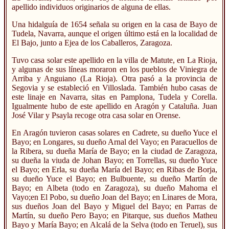
apellido individuos originarios de alguna de ellas.
Una hidalguía de 1654 señala su origen en la casa de Bayo de
Tudela, Navarra, aunque el origen último está en la localidad de
El Bajo, junto a Ejea de los Caballeros, Zaragoza.
Tuvo casa solar este apellido en la villa de Matute, en La Rioja,
y algunas de sus líneas moraron en los pueblos de Viniegra de
Arriba y Anguiano (La Rioja). Otra pasó a la provincia de
Segovia y se estableció en Villoslada. También hubo casas de
este linaje en Navarra, sitas en Pamplona, Tudela y Corella.
Igualmente hubo de este apellido en Aragón y Cataluña. Juan
José Vilar y Psayla recoge otra casa solar en Orense.
En Aragón tuvieron casas solares en Cadrete, su dueño Yuce el
Bayo; en Longares, su dueño Arnal del Vayo; en Paracuellos de
la Ribera, su dueña María de Bayo; en la ciudad de Zaragoza,
su dueña la viuda de Johan Bayo; en Torrellas, su dueño Yuce
el Bayo; en Erla, su dueña María del Bayo; en Ribas de Borja,
su dueño Yuce el Bayo; en Bulbuente, su dueño Martín de
Bayo; en Albeta (todo en Zaragoza), su dueño Mahoma el
Vayo;en El Pobo, su dueño Joan del Bayo; en Linares de Mora,
sus dueños Joan del Bayo y Miguel del Bayo; en Parras de
Martín, su dueño Pero Bayo; en Pitarque, sus dueños Matheu
Bayo y María Bayo; en Alcalá de la Selva (todo en Teruel), sus