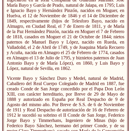
María Bayo y García de Prado, natural de Jalapa, en 1795; Luis
e Ignacio Bayo y Hernández Pinzón, nacidos en Moguer, en
Huelva, el 12 de Noviembre de 1846 y el 14 de Diciembre de
1849, respectivamente (hijos de Telesforo Bayo, nacido en
Almagro, en Ciudad Real, el 7 de Enero de 1811, y de María
de la Paz Hernández Pinzón, nacida en Moguer el 7 de Febrero
de 1818, casados en Moguer el 21 de Octubre de 1844; nietos
paternos de Manuel Bayo y López, nacido en Rueda, en
Valladolid, el 2 de Abril de 1749, y de Joaquina María Recuero
y Acuña, nacida en Almagro el 25 de Febrero de 1774, casados
en Almagro el 13 de Julio de 1795, y biznietos paternos de Juan
Antonio Bayo y de María López), en 1860, y Luis Bayo y
López, natural de Sevilla, en 1862.
Vicente Bayo y Sánchez Duro y Medel, natural de Madrid,
Caballero del Real Cuerpo Colegiado de Madrid en 1887, fue
creado Conde de San Jorge concedido por el Papa Don León
XIII, con carácter hereditario, por Breve de 29 de Mayo de
1888 y autorizado en España por Real Despacho de 9 de
Agosto del mismo año. Por Breve de S.S. de 6 de Noviembre
de 1911 y Real Despacho de autorización de 16 de Febrero de
1912 le sucedió su sobrino el II Conde de San Jorge, Federico
Jorge Bayo y Timmerhans, Ingeniero de Minas (hijo de
Federico Bayo Sánchez, hermano del primer Conde, y de su
mujer Clara Timmerhans), casado con María de la Concepción