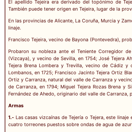
El apellido Tejeira era derivado del topónimo de Tej
También puede tener origen en Tejeira, lugar de la pro
En las provincias de Alicante, La Coruña, Murcia y Zam
linaje.
Francisco Tejeira, vecino de Bayona (Pontevedra), probó
Probaron su nobleza ante el Teniente Corregidor d
(Vizcaya), y vecino de Sevilla, en 1754; José Tejera A
Tejera Brena Lombera y Trevilla, vecino de Cádiz y 
Lombanos, en 1725; Francisco Jacinto Tejera Ortiz Blan
Ortiz y Carranza, natural del valle de Carranza y vecin
de Carranza, en 1794; Miguel Tejera Rozas Brena y S
Fernández de Ahedo, originario del valle de Carranza, p
Armas
1.-
Las casas vizcaínas de Tejería o Tejera, este linaj
cuatro torreones puestos sobre ondas de agua de azur 