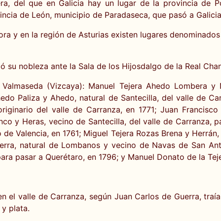
era, del que en Galicia hay un lugar de la provincia de 
vincia de León, municipio de Paradaseca, que pasó a Galici
ora y en la región de Asturias existen lugares denominados 
 su nobleza ante la Sala de los Hijosdalgo de la Real Chanc
e Valmaseda (Vizcaya): Manuel Tejera Ahedo Lombera y N
hedo Paliza y Ahedo, natural de Santecilla, del valle de Ca
originario del valle de Carranza, en 1771; Juan Francisc
co y Heras, vecino de Santecilla, del valle de Carranza, p
o de Valencia, en 1761; Miguel Tejera Rozas Brena y Herrán,
ierra, natural de Lombanos y vecino de Navas de San Anto
ara pasar a Querétaro, en 1796; y Manuel Donato de la Tejer
e en el valle de Carranza, según Juan Carlos de Guerra, tra
y plata.