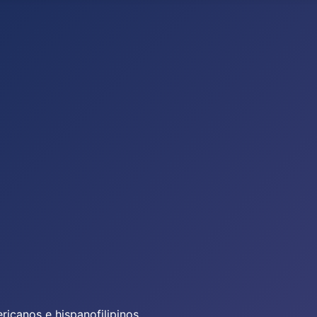
icanos e hispanofilipinos.