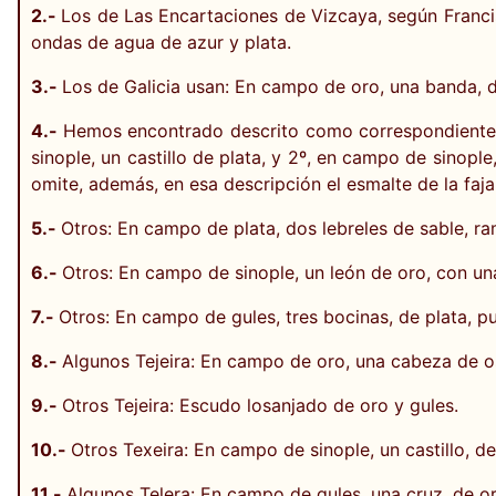
2.-
Los de Las Encartaciones de Vizcaya, según Franci
ondas de agua de azur y plata.
3.-
Los de Galicia usan: En campo de oro, una banda, 
4.-
Hemos encontrado descrito como correspondiente al 
sinople, un castillo de plata, y 2º, en campo de sinopl
omite, además, en esa descripción el esmalte de la faja
5.-
Otros: En campo de plata, dos lebreles de sable, ram
6.-
Otros: En campo de sinople, un león de oro, con un
7.-
Otros: En campo de gules, tres bocinas, de plata, p
8.-
Algunos Tejeira: En campo de oro, una cabeza de o
9.-
Otros Tejeira: Escudo losanjado de oro y gules.
10.-
Otros Texeira: En campo de sinople, un castillo, d
11.-
Algunos Telera: En campo de gules, una cruz, de oro