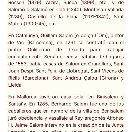
Rossell (1379), Alzira, Sueca (1399), etc., y de
Salomó o Salamó en Catí (1240), Montesa i Vallada
(1289), Castelló de la Plana (1291-1342), Sant
Mateu (1300-45), etc.
En Catalunya, Guillem Salom (o de ça l´Om), pintor
de Vic (Barcelona), en 1261 se contrató con el
pintor Gulillermo de Texeda para trabajar
conjuntamente. Según el censo catalán de hogares
de 1553, había casas de Salom en Granollers, Sant
Joan Despí, Sant Feliu de Llobregat, Sant Viçens de
Riells (Barcelona); Sant Andreu Çalou (Girona) y
Lleida.
En Mallorca tuvieron casa solar en Binisalem y
Santañy. En 1285, Bernardo Salom fue uno de los
caballeros que en nombre de la villa de Benisalem
juró obediencia y vasallaje al Rey aragonés Alfonso
III. Jaime Salom intervino en la creación de la Junta