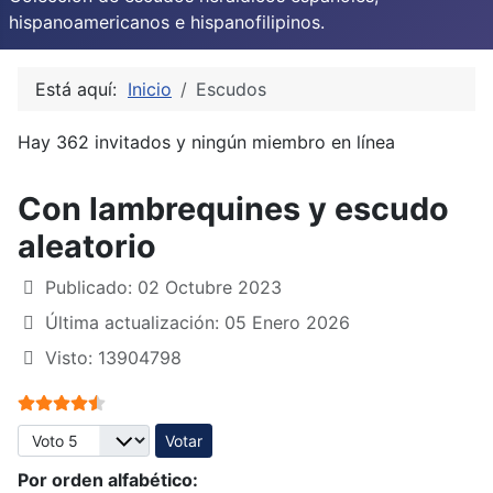
hispanoamericanos e hispanofilipinos.
Está aquí:
Inicio
Escudos
Hay 362 invitados y ningún miembro en línea
Con lambrequines y escudo
aleatorio
Publicado: 02 Octubre 2023
Última actualización: 05 Enero 2026
Visto: 13904798
Ratio:
4.5
/
5
Por favor, vote
Por orden alfabético: