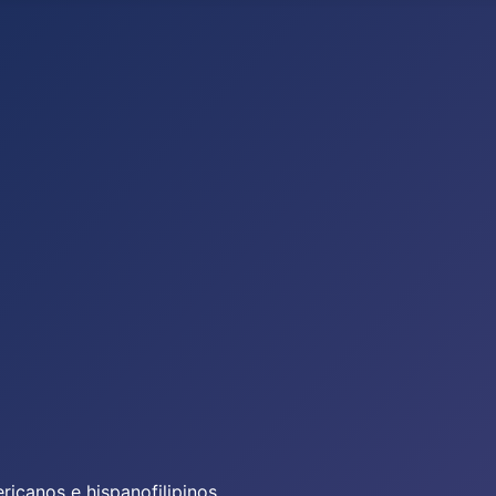
icanos e hispanofilipinos.