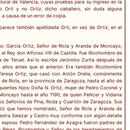
natural de Valencia, cuyas pruebas para su ingreso en la
Orti y no Ortiz, dicho caballero, sin duda alguna
 a causa de un error de copia.
arece también apellidada Orti, en vez de Ortiz, en el
o. García Ortiz, Señor de Ricla y Aranda de Moncayo,
 el Rey don Alfonso VIII de Castilla. Fue Ricohombre de
 de Teruel. Así lo escribe Jerónimo Zurita después de
s años antes que el anterior. Era también Ricohombre
 Teresa Ortiz, que casó con Antón Orelia, comúnmente
de Ricla, en la provincia de Zaragoza, hasta el año de
uientes hijos: Doña N. Ortiz, mujer de Pedro Coronel y
oncayo hasta el año 1190, de quien Pellicer y Vidania
 los Señoríos de Pina, Roda y Cuartón de Zaragoza. Sus
Ortiz que hemos nombrado, Señor de Ricla y Aranda de
estra Salazar y Castro muy conforme con algún detalle
 su esposo Pedro Fernández de Azagra fueron padres de
án Pérez, Ricohombre y Señor de los heredamientos de