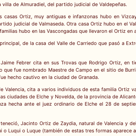
 villa de Almuradiel, del partido judicial de Valdepeñas.
 casas Ortiz, muy antiguas e infanzonas hubo en Vizcaya
artido judicial de Valmaseda. Otra casa Ortiz hubo en el Va
 familias hubo en las Vascongadas que llevaron el Ortiz en 
incipal, de la casa del Valle de Carriedo que pasó a Extr
 Jaime Febrer cita en sus Trovas que Rodrigo Ortiz, en 
or lo que fue nombrado Maestre de Campo en el sitio de Burr
fue hecho cautivo en la ciudad de Granada.
 Valencia, cita a varios individuos de esta familia Ortiz 
en las ciudades de Elche y Novelda, de la provincia de Alica
anza hecha ante el juez ordinario de Elche el 28 de septi
teneció, Jacinto Ortiz de Zaydia, natural de Valencia y d
 o Luqui o Luque (también de estas tres formas aparece ape