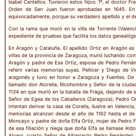
Isabel Centellos. Tuvieron estos hijos: 1º, el doctor F
Orden de San Juan fueron aprobadas en 1645. En e
equivocadamente, porque su verdadero apellido y el de 
Con la rama que moró en la villa de Torrente (Valenc
expediente de pruebas que facilita los datos genealógi
En Aragón y Cataluña. El apellido Ortiz en Aragón e
villas de la provincia de Zaragoza, murió luchando con
Aragón y padre de Esa Ortiz, esposa de Pedro Fernánd
referir varias memorias suyas. Pellicer y Diego de 
aragonés y tuvo en honor a Zaragoza y Fuentes. De e
llamado don Atorella, Ricohombre y Señor de la ciudad
1134 en que murió en la batalla de Fraga, dejando de 
Señor de Egea de los Caballeros (Zaragoza); Pedro Or
intentan derivar la casa de Corella, ilustre en Valen
memorias alcanzan desde el año de 1162 hasta el de 
Moncayo y padre de doña Elfa Ortiz, mujer de Pedro F
de esa filiación y niega que doña Elfa se llamase Al
Alvaro, cuarto Señor de Albarracín; Pedro Fernández