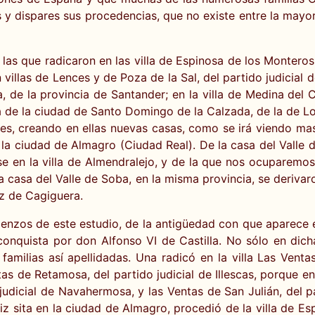
as y dispares sus procedencias, que no existe entre la mayo
an las que radicaron en las villa de Espinosa de los Montero
 villas de Lences y de Poza de la Sal, del partido judicial d
, de la provincia de Santander; en la villa de Medina del 
a de la ciudad de Santo Domingo de la Calzada, de la de Log
s, creando en ellas nuevas casas, como se irá viendo mas 
a ciudad de Almagro (Ciudad Real). De la casa del Valle d
en la villa de Almendralejo, y de la que nos ocuparemos m
a casa del Valle de Soba, en la misma provincia, se deriva
iz de Cagiguera.
nzos de este estudio, de la antigüedad con que aparece el
onquista por don Alfonso VI de Castilla. No sólo en dich
o familias así apellidadas. Una radicó en la villa Las Ve
tas de Retamosa, del partido judicial de Illescas, porque e
judicial de Navahermosa, y las Ventas de San Julián, del pa
z sita en la ciudad de Almagro, procedió de la villa de Es