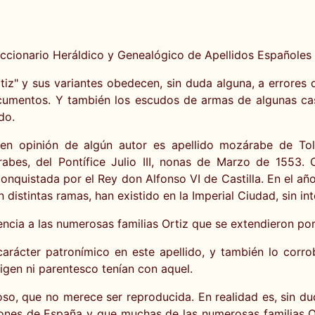
ccionario Heráldico y Genealógico de Apellidos Españoles y
Ortiz" y sus variantes obedecen, sin duda alguna, a errore
cumentos. Y también los escudos de armas de algunas casas
do.
y en opinión de algún autor es apellido mozárabe de To
bes, del Pontífice Julio III, nonas de Marzo de 1553. O
nquistada por el Rey don Alfonso VI de Castilla. En el añ
stintas ramas, han existido en la Imperial Ciudad, sin inte
ncia a las numerosas familias Ortiz que se extendieron por
rácter patronímico en este apellido, y también lo corr
igen ni parentesco tenían con aquel.
oso, que no merece ser reproducida. En realidad es, sin dud
iones de España y que muchas de las numerosas familias 