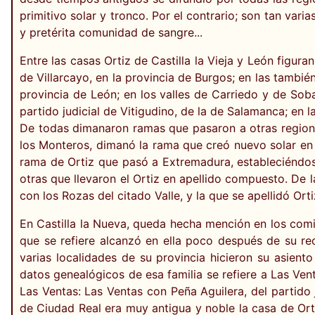
primitivo solar y tronco. Por el contrario; son tan vari
y pretérita comunidad de sangre...
Entre las casas Ortiz de Castilla la Vieja y León figur
de Villarcayo, en la provincia de Burgos; en las también
provincia de León; en los valles de Carriedo y de Soba
partido judicial de Vitigudino, de la de Salamanca; en l
De todas dimanaron ramas que pasaron a otras regione
los Monteros, dimanó la rama que creó nuevo solar en l
rama de Ortiz que pasó a Extremadura, estableciéndose 
otras que llevaron el Ortiz en apellido compuesto. De l
con los Rozas del citado Valle, y la que se apellidó Ort
En Castilla la Nueva, queda hecha mención en los comie
que se refiere alcanzó en ella poco después de su rec
varias localidades de su provincia hicieron su asient
datos genealógicos de esa familia se refiere a Las Ven
Las Ventas: Las Ventas con Peña Aguilera, del partido 
de Ciudad Real era muy antigua y noble la casa de Orti