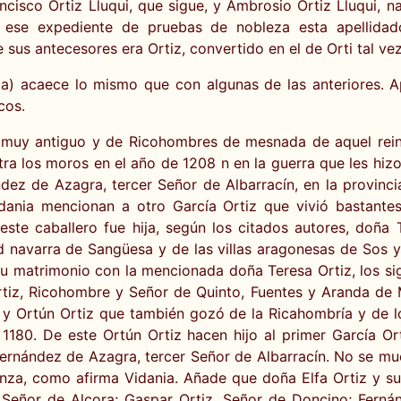
rancisco Ortiz Lluqui, que sigue, y Ambrosio Ortiz Lluqui, 
se expediente de pruebas de nobleza esta apellidado 
sus antecesores era Ortiz, convertido en el de Orti tal vez
ia) acaece lo mismo que con algunas de las anteriores. Ap
cos.
s muy antiguo y de Ricohombres de mesnada de aquel rein
tra los moros en el año de 1208 n en la guerra que les hizo
ez de Azagra, tercer Señor de Albarracín, en la provincia
Vidania mencionan a otro García Ortiz que vivió bastante
ste caballero fue hija, según los citados autores, doña
 navarra de Sangüesa y de las villas aragonesas de Sos y 
su matrimonio con la mencionada doña Teresa Ortiz, los sig
tiz, Ricohombre y Señor de Quinto, Fuentes y Aranda de M
cia, y Ortún Ortiz que también gozó de la Ricahombría y de
1180. De este Ortún Ortiz hacen hijo al primer García 
ernández de Azagra, tercer Señor de Albarracín. No se mu
donza, como afirma Vidania. Añade que doña Elfa Ortiz y
, Señor de Alcora; Gaspar Ortiz, Señor de Doncino; Fern