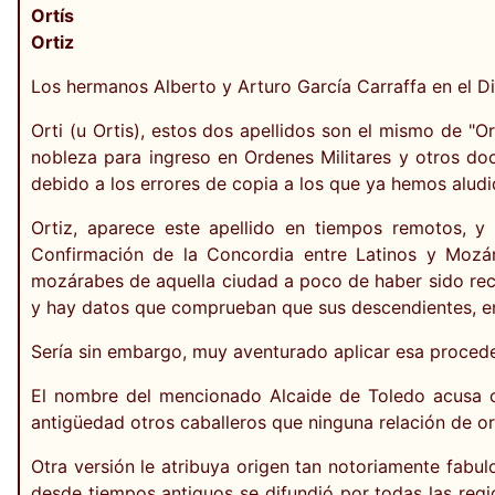
Ortís
Ortiz
Los hermanos Alberto y Arturo García Carraffa en el Di
Orti (u Ortis), estos dos apellidos son el mismo de "
nobleza para ingreso en Ordenes Militares y otros do
debido a los errores de copia a los que ya hemos aludi
Ortiz, aparece este apellido en tiempos remotos, 
Confirmación de la Concordia entre Latinos y Mozára
mozárabes de aquella ciudad a poco de haber sido reco
y hay datos que comprueban que sus descendientes, en di
Sería sin embargo, muy aventurado aplicar esa procede
El nombre del mencionado Alcaide de Toledo acusa ca
antigüedad otros caballeros que ninguna relación de or
Otra versión le atribuya origen tan notoriamente fabul
desde tiempos antiguos se difundió por todas las reg