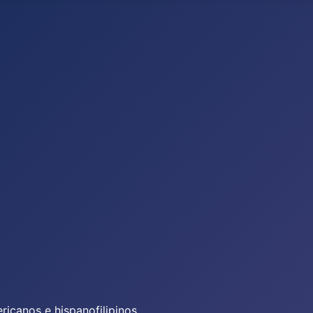
icanos e hispanofilipinos.