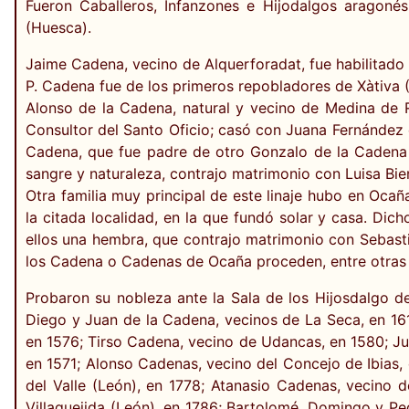
Fueron Caballeros, Infanzones e Hijodalgos aragoné
(Huesca).
Jaime Cadena, vecino de Alquerforadat, fue habilitado 
P. Cadena fue de los primeros repobladores de Xàtiva 
Alonso de la Cadena, natural y vecino de Medina de 
Consultor del Santo Oficio; casó con Juana Fernández d
Cadena, que fue padre de otro Gonzalo de la Cadena q
sangre y naturaleza, contrajo matrimonio con Luisa Bie
Otra familia muy principal de este linaje hubo en Ocañ
la citada localidad, en la que fundó solar y casa. Dich
ellos una hembra, que contrajo matrimonio con Sebasti
los Cadena o Cadenas de Ocaña proceden, entre otras l
Probaron su nobleza ante la Sala de los Hijosdalgo de
Diego y Juan de la Cadena, vecinos de La Seca, en 161
en 1576; Tirso Cadena, vecino de Udancas, en 1580; Jua
en 1571; Alonso Cadenas, vecino del Concejo de Ibias
del Valle (León), en 1778; Atanasio Cadenas, vecino 
Villaquejida (León), en 1786; Bartolomé, Domingo y P