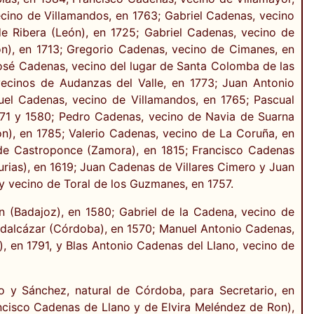
ecino de Villamandos, en 1763; Gabriel Cadenas, vecino
de Ribera (León), en 1725; Gabriel Cadenas, vecino de
ón), en 1713; Gregorio Cadenas, vecino de Cimanes, en
José Cadenas, vecino del lugar de Santa Colomba de las
ecinos de Audanzas del Valle, en 1773; Juan Antonio
uel Cadenas, vecino de Villamandos, en 1765; Pascual
571 y 1580; Pedro Cadenas, vecino de Navia de Suarna
n), en 1785; Valerio Cadenas, vecino de La Coruña, en
de Castroponce (Zamora), en 1815; Francisco Cadenas
rias), en 1619; Juan Cadenas de Villares Cimero y Juan
 y vecino de Toral de los Guzmanes, en 1757.
n (Badajoz), en 1580; Gabriel de la Cadena, vecino de
uadalcázar (Córdoba), en 1570; Manuel Antonio Cadenas,
, en 1791, y Blas Antonio Cadenas del Llano, vecino de
o y Sánchez, natural de Córdoba, para Secretario, en
cisco Cadenas de Llano y de Elvira Meléndez de Ron),