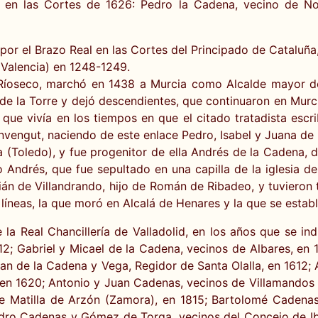
s en las Cortes de 1626: Pedro la Cadena, vecino de No
por el Brazo Real en las Cortes del Principado de Cataluña
(Valencia) en 1248-1249.
Ríoseco, marchó en 1438 a Murcia como Alcalde mayor de
e la Torre y dejó descendientes, que continuaron en Murcia
ue vivía en los tiempos en que el citado tratadista escr
nvengut, naciendo de este enlace Pedro, Isabel y Juana de
a (Toledo), y fue progenitor de ella Andrés de la Cadena, 
o Andrés, que fue sepultado en una capilla de la iglesia d
án de Villandrando, hijo de Román de Ribadeo, y tuvieron 
íneas, la que moró en Alcalá de Henares y la que se estab
 la Real Chancillería de Valladolid, en los años que se in
2; Gabriel y Micael de la Cadena, vecinos de Albares, en 
n de la Cadena y Vega, Regidor de Santa Olalla, en 1612; 
, en 1620; Antonio y Juan Cadenas, vecinos de Villamandos
de Matilla de Arzón (Zamora), en 1815; Bartolomé Cadenas
edro Cadenas y Gómez de Torga, vecinos del Concejo de Ibi