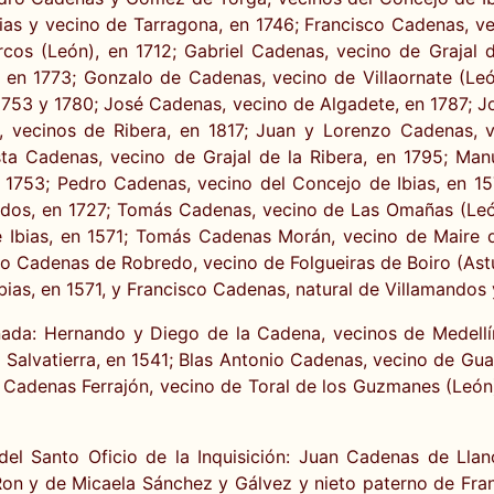
ias y vecino de Tarragona, en 1746; Francisco Cadenas, v
cos (León), en 1712; Gabriel Cadenas, vecino de Grajal 
 en 1773; Gonzalo de Cadenas, vecino de Villaornate (Le
1753 y 1780; José Cadenas, vecino de Algadete, en 1787; 
 vecinos de Ribera, en 1817; Juan y Lorenzo Cadenas, v
sta Cadenas, vecino de Grajal de la Ribera, en 1795; Man
 1753; Pedro Cadenas, vecino del Concejo de Ibias, en 1
ndos, en 1727; Tomás Cadenas, vecino de Las Omañas (Leó
e Ibias, en 1571; Tomás Cadenas Morán, vecino de Maire 
ro Cadenas de Robredo, vecino de Folgueiras de Boiro (Astu
bias, en 1571, y Francisco Cadenas, natural de Villamandos
nada: Hernando y Diego de la Cadena, vecinos de Medellí
 Salvatierra, en 1541; Blas Antonio Cadenas, vecino de G
Cadenas Ferrajón, vecino de Toral de los Guzmanes (León)
del Santo Oficio de la Inquisición: Juan Cadenas de Llan
on y de Micaela Sánchez y Gálvez y nieto paterno de Fran