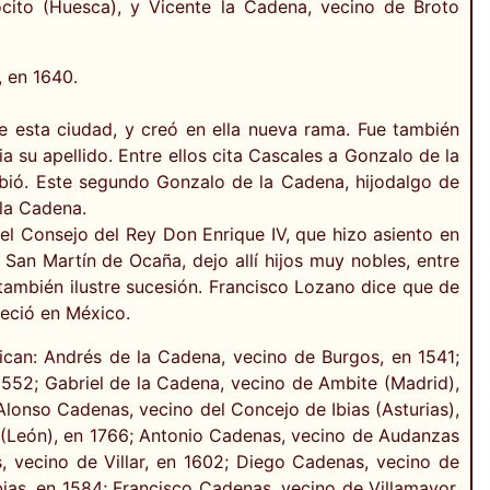
cito (Huesca), y Vicente la Cadena, vecino de Broto
, en 1640.
 esta ciudad, y creó en ella nueva rama. Fue también
 su apellido. Entre ellos cita Cascales a Gonzalo de la
ibió. Este segundo Gonzalo de la Cadena, hijodalgo de
 la Cadena.
del Consejo del Rey Don Enrique IV, que hizo asiento en
e San Martín de Ocaña, dejo allí hijos muy nobles, entre
también ilustre sucesión. Francisco Lozano dice que de
leció en México.
dican: Andrés de la Cadena, vecino de Burgos, en 1541;
1552; Gabriel de la Cadena, vecino de Ambite (Madrid),
Alonso Cadenas, vecino del Concejo de Ibias (Asturias),
 (León), en 1766; Antonio Cadenas, vecino de Audanzas
, vecino de Villar, en 1602; Diego Cadenas, vecino de
as, en 1584; Francisco Cadenas, vecino de Villamayor,