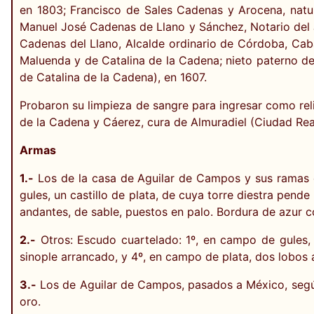
en 1803; Francisco de Sales Cadenas y Arocena, natur
Manuel José Cadenas de Llano y Sánchez, Notario del J
Cadenas del Llano, Alcalde ordinario de Córdoba, Caba
Maluenda y de Catalina de la Cadena; nieto paterno 
de Catalina de la Cadena), en 1607.
Probaron su limpieza de sangre para ingresar como rel
de la Cadena y Cáerez, cura de Almuradiel (Ciudad Real
Armas
1.-
Los de la casa de Aguilar de Campos y sus ramas de
gules, un castillo de plata, de cuya torre diestra pen
andantes, de sable, puestos en palo. Bordura de azur co
2.-
Otros: Escudo cuartelado: 1º, en campo de gules, 
sinople arrancado, y 4º, en campo de plata, dos lobos a
3.-
Los de Aguilar de Campos, pasados a México, según 
oro.