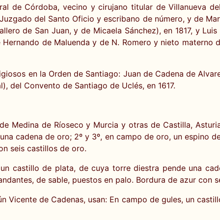
al de Córdoba, vecino y cirujano titular de Villanueva de
uzgado del Santo Oficio y escribano de número, y de Marí
llero de San Juan, y de Micaela Sánchez), en 1817, y Luis
de Hernando de Maluenda y de N. Romero y nieto materno 
igiosos en la Orden de Santiago: Juan de Cadena de Alvar
), del Convento de Santiago de Uclés, en 1617.
 Medina de Ríoseco y Murcia y otras de Castilla, Asturias
de una cadena de oro; 2º y 3º, en campo de oro, un espino d
n seis castillos de oro.
un castillo de plata, de cuya torre diestra pende una ca
ndantes, de sable, puestos en palo. Bordura de azur con sei
Vicente de Cadenas, usan: En campo de gules, un castillo