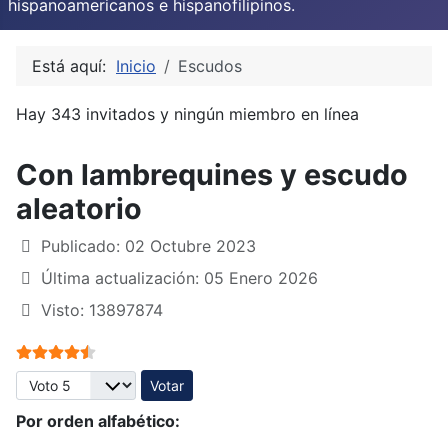
hispanoamericanos e hispanofilipinos.
Está aquí:
Inicio
Escudos
Hay 343 invitados y ningún miembro en línea
Con lambrequines y escudo
aleatorio
Publicado: 02 Octubre 2023
Última actualización: 05 Enero 2026
Visto: 13897874
Ratio:
4.5
/
5
Por favor, vote
Por orden alfabético: