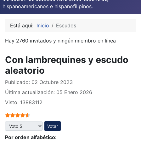
hispanoamericanos e hispanofilipinos.
Está aquí:
Inicio
Escudos
Hay 2760 invitados y ningún miembro en línea
Con lambrequines y escudo
aleatorio
Publicado: 02 Octubre 2023
Última actualización: 05 Enero 2026
Visto: 13883112
Ratio:
4.5
/
5
Por favor, vote
Por orden alfabético: