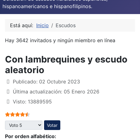
hispanoamericanos e hispanofilipinos.
Está aquí:
Inicio
Escudos
Hay 3642 invitados y ningún miembro en línea
Con lambrequines y escudo
aleatorio
Publicado: 02 Octubre 2023
Última actualización: 05 Enero 2026
Visto: 13889595
Ratio:
4.5
/
5
Por favor, vote
Por orden alfabético: