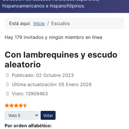
hispanoamericanos e hispanofilipinos.
Está aquí:
Inicio
Escudos
Hay 179 invitados y ningún miembro en línea
Con lambrequines y escudo
aleatorio
Publicado: 02 Octubre 2023
Última actualización: 05 Enero 2026
Visto: 13909463
Ratio:
4.5
/
5
Por favor, vote
Por orden alfabético: