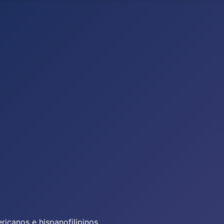
icanos e hispanofilipinos.