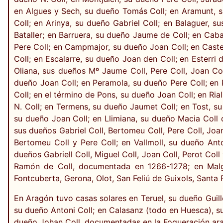
en Algues y Sech, su dueño Tomás Coll; en Aramunt, s
Coll; en Arinya, su dueño Gabriel Coll; en Balaguer, s
Bataller; en Barruera, su dueño Jaume de Coll; en Cab
Pere Coll; en Campmajor, su dueño Joan Coll; en Castel
Coll; en Escalarre, su dueño Joan den Coll; en Esterri
Oliana, sus dueños Mº Jaume Coll, Pere Coll, Joan Coll
dueño Joan Coll; en Peramola, su dueño Pere Coll; en 
Coll; en el término de Pons, su dueño Joan Coll; en Ri
N. Coll; en Termens, su dueño Jaumet Coll; en Tost, s
su dueño Joan Coll; en Llimiana, su dueño Macia Coll d
sus dueños Gabriel Coll, Bertomeu Coll, Pere Coll, Joa
Bertomeu Coll y Pere Coll; en Vallmoll, su dueño Anton
dueños Gabriell Coll, Miguel Coll, Joan Coll, Perot Co
Ramón de Coll, documentada en 1266-1278; en Malgra
Fontcuberta, Gerona, Olot, San Feliú de Guixols, Santa
En Aragón tuvo casas solares en Teruel, su dueño Guille
su dueño Antoni Coll; en Calasanz (todo en Huesca), su
dueño Johan Coll, documentadas en la Fogueración ar