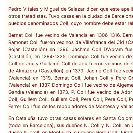
Pedro Vitales y Miguel de Salazar dicen que este apell
otros tratadistas. Tuvo casas en la ciudad de Barcelona,
pueblos denominados Coll, cuyo nombre debe estar rela
Bernat Coll fue vecino de Valencia en 1306-1316. Bern
Ramonet Coll fueron vecinos de Villafranca del Cid (C
Bojar (Castellón) en 1396. Jachme Coll D'Abram fue
(Castellón) en 1294­-1325. Domingo Coll fue vecino de 
Coll de Jou y Guillamó Coll de Jou fueron vecinos de 
de Almazora (Castellón) en 1379. Jacme Coll fue veci
(Valencia) en 1319. Bernat Coll, Johan Coll y Pere C
(Valencia) en 1337. Domingo Coll fue vecino de Algeme
Gandía (Valencia) en 1373. P. Coll fue vecino de Ador 
Coll, Guillem Coll, Guillem Coll, Pere Coll, Pere Coll,
Ferrer Coll fue de los repobladores de Montesa y Vallad
En Cataluña tuvo otras casas solares en Santa Colom
(todo en Barcelona), sus dueños N. Coll y N. Coll; en 
dueño N. Coll; en Montjuich, su dueño Pere Coll, Jura