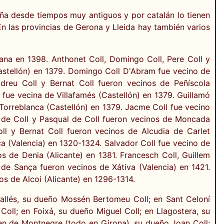
luña desde tiempos muy antiguos y por catalán lo tienen
. En las provincias de Gerona y Lleida hay también varios
lana en 1398. Anthonet Coll, Domingo Coll, Pere Coll y
Castellón) en 1379. Domingo Coll D'Abram fue vecino de
dreu Coll y Bernat Coll fueron vecinos de Peñíscola
 fue vecina de Villafamés (Castellón) en 1379. Guillamó
Torreblanca (Castellón) en 1379. Jacme Coll fue vecino
t de Coll y Pasqual de Coll fueron vecinos de Moncada
oll y Bernat Coll fueron vecinos de Alcudia de Carlet
a (Valencia) en 1320-1324. Salvador Coll fue vecino de
os de Denia (Alicante) en 1381. Francesch Coll, Guillem
ll de Sança fueron vecinos de Xátiva (Valencia) en 1421.
os de Alcoi (Alicante) en 1296-1314.
allés, su dueño Mossén Bertomeu Coll; en Sant Celoní
Coll; en Foixá, su dueño Miguel Coll; en Llagostera, su
ten de Montnegre (todo en Girona), su dueño Joan Coll;