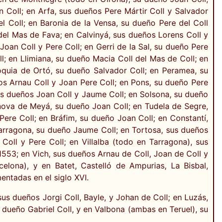
Coll; en Arfa, sus dueños Pere Mártir Coll y Salvador
el Coll; en Baronia de la Vensa, su dueño Pere del Coll
del Mas de Fava; en Calvinyá, sus dueños Lorens Coll y
oan Coll y Pere Coll; en Gerri de la Sal, su dueño Pere
l; en Llimiana, su dueño Macia Coll del Mas de Coll; en
rroquia de Ortó, su dueño Salvador Coll; en Peramea, su
os Arnau Coll y Joan Pere Coll; en Pons, su dueño Pere
sus dueños Joan Coll y Jaume Coll; en Solsona, su dueño
anova de Meyá, su dueño Joan Coll; en Tudela de Segre,
Pere Coll; en Bráfim, su dueño Joan Coll; en Constantí,
 Tarragona, su dueño Jaume Coll; en Tortosa, sus dueños
 Coll y Pere Coll; en Villalba (todo en Tarragona), sus
1553; en Vich, sus dueños Arnau de Coll, Joan de Coll y
lona), y en Batet, Castelló de Ampurias, La Bisbal,
entadas en el siglo XVI.
sus dueños Jorgi Coll, Bayle, y Johan de Coll; en Luzás,
 dueño Gabriel Coll, y en Valbona (ambas en Teruel), su