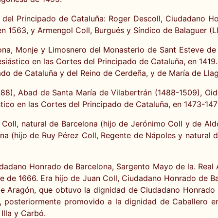
 del Principado de Cataluña: Roger Descoll, Ciudadano Ho
 1563, y Armengol Coll, Burgués y Síndico de Balaguer (Ll
lona, Monje y Limosnero del Monasterio de Sant Esteve d
esiástico en las Cortes del Principado de Cataluña, en 1419
ado de Cataluña y del Reino de Cerdeña, y de María de Llag
88), Abad de Santa María de Vilabertrán (1488-1509), Oido
stico en las Cortes del Principado de Cataluña, en 1473-147
Coll, natural de Barcelona (hijo de Jerónimo Coll y de Al
lona (hijo de Ruy Pérez Coll, Regente de Nápoles y natural 
iudadano Honrado de Barcelona, Sargento Mayo de la. Real 
re de 1666. Era hijo de Juan Coll, Ciudadano Honrado de Ba
 de Aragón, que obtuvo la dignidad de Ciudadano Honrado d
 posteriormente promovido a la dignidad de Caballero en
Illa y Carbó.