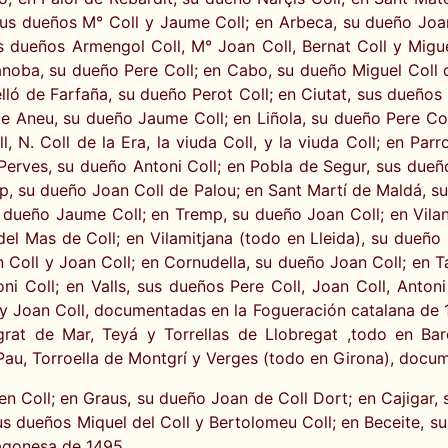
us dueños M° Coll y Jaume Coll; en Arbeca, su dueño Joan 
us dueños Armengol Coll, M° Joan Coll, Bernat Coll y Migu
anoba, su dueño Pere Coll; en Cabo, su dueño Miguel Coll 
ló de Farfaña, su dueño Perot Coll; en Ciutat, sus dueños J
 de Aneu, su dueño Jaume Coll; en Liñola, su dueño Pere Col
, N. Coll de la Era, la viuda Coll, y la viuda Coll; en Pa
Perves, su dueño Antoni Coll; en Pobla de Segur, sus dueñ
alp, su dueño Joan Coll de Palou; en Sant Martí de Maldá, 
u dueño Jaume Coll; en Tremp, su dueño Joan Coll; en Vil
el Mas de Coll; en Vilamitjana (todo en Lleida), su dueño 
n Coll y Joan Coll; en Cornudella, su dueño Joan Coll; en
i Coll; en Valls, sus dueños Pere Coll, Joan Coll, Antoni
ll y Joan Coll, documentadas en la Fogueración catalana de 
t de Mar, Teyá y Torrellas de Llobregat ,todo en Barce
 Pau, Torroella de Montgrí y Verges (todo en Girona), docum
n Coll; en Graus, su dueño Joan de Coll Dort; en Cajigar, 
s dueños Miquel del Coll y Bertolomeu Coll; en Beceite, su
agonesa de 1495.