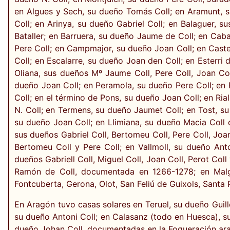
en Algues y Sech, su dueño Tomás Coll; en Aramunt, s
Coll; en Arinya, su dueño Gabriel Coll; en Balaguer, s
Bataller; en Barruera, su dueño Jaume de Coll; en Cab
Pere Coll; en Campmajor, su dueño Joan Coll; en Castel
Coll; en Escalarre, su dueño Joan den Coll; en Esterri
Oliana, sus dueños Mº Jaume Coll, Pere Coll, Joan Coll
dueño Joan Coll; en Peramola, su dueño Pere Coll; en 
Coll; en el término de Pons, su dueño Joan Coll; en Ri
N. Coll; en Termens, su dueño Jaumet Coll; en Tost, s
su dueño Joan Coll; en Llimiana, su dueño Macia Coll d
sus dueños Gabriel Coll, Bertomeu Coll, Pere Coll, Joa
Bertomeu Coll y Pere Coll; en Vallmoll, su dueño Anton
dueños Gabriell Coll, Miguel Coll, Joan Coll, Perot Co
Ramón de Coll, documentada en 1266-1278; en Malgra
Fontcuberta, Gerona, Olot, San Feliú de Guixols, Santa
En Aragón tuvo casas solares en Teruel, su dueño Guille
su dueño Antoni Coll; en Calasanz (todo en Huesca), su
dueño Johan Coll, documentadas en la Fogueración ar