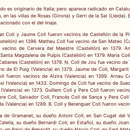
ido es originario de Italia; pero aparece radicado en Cata
 en las villas de Rosas (Girona) y Gerri de la Sal (Lleida)
cionado con el del linaje.
at Coll y Jaume Coll fueron vecinos de Castellón de la P
astellón) en 1396. Matheu Coll fue vecino de San Mateo (
 vecino de Cervera del Maestre (Castellón) en 1379. An
Santa Magdalena de Pulpis (Castellón) en 1379. María Coll
Cabanes (Castellón) en 1379. N. Coll de Jou fue vecino de 
no de El Puig (Valencia) en 1379. Jaume de Coll, Margari
oll fueron vecinos de Alzira (Valencia) en 1399. Arnau C
sí (Valencia) en 1433. Domingo de Coll fue vecino de Suec
(Valencia) en 1373. Guillem Coll y Pere Coll fueron vecin
 Pere Coll, Salvador Coll, Francés Coll de Sança y Pere Co
a (Valencia) en 1289. B. Coll y Berenguer Coll fueron vecin
a de Gramanet, su dueño Antoni Coll; en San Cugat del V
Calella, su dueño Bernardi Coll; en Estañol, su dueño Joan 
do; en Palol de Rebardit, su dueño Narçis Coll; en Sant Ma