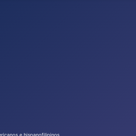
icanos e hispanofilipinos.