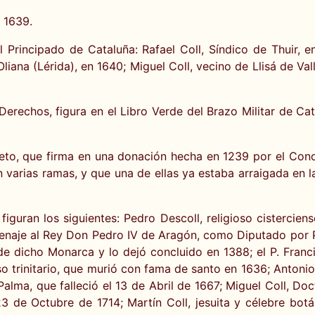
 1639.
 Principado de Cataluña: Rafael Coll, Síndico de Thuir, e
iana (Lérida), en 1640; Miguel Coll, vecino de Llisá de Vall
rechos, figura en el Libro Verde del Brazo Militar de Cata
eto, que firma en una donación hecha en 1239 por el Conde
en varias ramas, y que una de ellas ya estaba arraigada en la
 figuran los siguientes: Pedro Descoll, religioso cisterci
menaje al Rey Don Pedro IV de Aragón, como Diputado por P
de dicho Monarca y lo dejó concluido en 1388; el P. Fran
so trinitario, que murió con fama de santo en 1636; Antonio
Palma, que falleció el 13 de Abril de 1667; Miguel Coll, 
 de Octubre de 1714; Martín Coll, jesuita y célebre botán