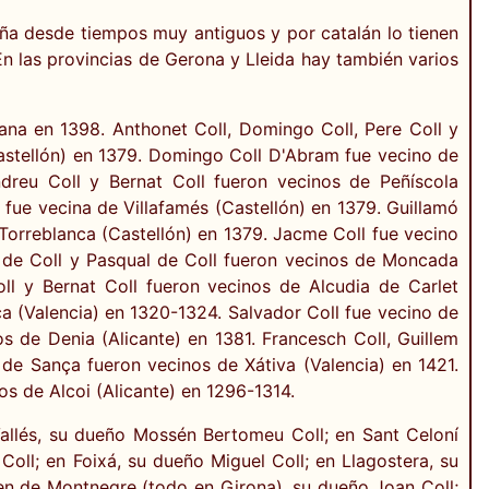
luña desde tiempos muy antiguos y por catalán lo tienen
. En las provincias de Gerona y Lleida hay también varios
lana en 1398. Anthonet Coll, Domingo Coll, Pere Coll y
Castellón) en 1379. Domingo Coll D'Abram fue vecino de
dreu Coll y Bernat Coll fueron vecinos de Peñíscola
 fue vecina de Villafamés (Castellón) en 1379. Guillamó
Torreblanca (Castellón) en 1379. Jacme Coll fue vecino
t de Coll y Pasqual de Coll fueron vecinos de Moncada
oll y Bernat Coll fueron vecinos de Alcudia de Carlet
a (Valencia) en 1320-1324. Salvador Coll fue vecino de
os de Denia (Alicante) en 1381. Francesch Coll, Guillem
ll de Sança fueron vecinos de Xátiva (Valencia) en 1421.
os de Alcoi (Alicante) en 1296-1314.
allés, su dueño Mossén Bertomeu Coll; en Sant Celoní
Coll; en Foixá, su dueño Miguel Coll; en Llagostera, su
ten de Montnegre (todo en Girona), su dueño Joan Coll;