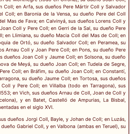
Coll; en Arfa, sus dueños Pere Mártir Coll y Salvador
el Coll; en Baronia de la Vensa, su dueño Pere del Coll
del Mas de Fava; en Calvinyá, sus dueños Lorens Coll y
oan Coll y Pere Coll; en Gerri de la Sal, su dueño Pere
l; en Llimiana, su dueño Macia Coll del Mas de Coll; en
rroquia de Ortó, su dueño Salvador Coll; en Peramea, su
os Arnau Coll y Joan Pere Coll; en Pons, su dueño Pere
sus dueños Joan Coll y Jaume Coll; en Solsona, su dueño
anova de Meyá, su dueño Joan Coll; en Tudela de Segre,
Pere Coll; en Bráfim, su dueño Joan Coll; en Constantí,
 Tarragona, su dueño Jaume Coll; en Tortosa, sus dueños
 Coll y Pere Coll; en Villalba (todo en Tarragona), sus
1553; en Vich, sus dueños Arnau de Coll, Joan de Coll y
lona), y en Batet, Castelló de Ampurias, La Bisbal,
entadas en el siglo XVI.
sus dueños Jorgi Coll, Bayle, y Johan de Coll; en Luzás,
 dueño Gabriel Coll, y en Valbona (ambas en Teruel), su