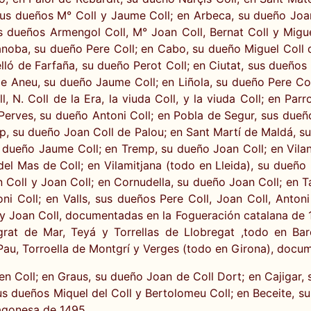
us dueños M° Coll y Jaume Coll; en Arbeca, su dueño Joan 
us dueños Armengol Coll, M° Joan Coll, Bernat Coll y Migu
anoba, su dueño Pere Coll; en Cabo, su dueño Miguel Coll 
ló de Farfaña, su dueño Perot Coll; en Ciutat, sus dueños J
 de Aneu, su dueño Jaume Coll; en Liñola, su dueño Pere Col
, N. Coll de la Era, la viuda Coll, y la viuda Coll; en Pa
Perves, su dueño Antoni Coll; en Pobla de Segur, sus dueñ
alp, su dueño Joan Coll de Palou; en Sant Martí de Maldá, 
u dueño Jaume Coll; en Tremp, su dueño Joan Coll; en Vil
el Mas de Coll; en Vilamitjana (todo en Lleida), su dueño 
n Coll y Joan Coll; en Cornudella, su dueño Joan Coll; en
i Coll; en Valls, sus dueños Pere Coll, Joan Coll, Antoni
ll y Joan Coll, documentadas en la Fogueración catalana de 
t de Mar, Teyá y Torrellas de Llobregat ,todo en Barce
 Pau, Torroella de Montgrí y Verges (todo en Girona), docum
n Coll; en Graus, su dueño Joan de Coll Dort; en Cajigar, 
s dueños Miquel del Coll y Bertolomeu Coll; en Beceite, su
agonesa de 1495.