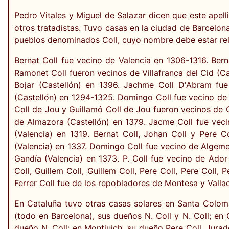
Pedro Vitales y Miguel de Salazar dicen que este apell
otros tratadistas. Tuvo casas en la ciudad de Barcelona,
pueblos denominados Coll, cuyo nombre debe estar rela
Bernat Coll fue vecino de Valencia en 1306-1316. Bern
Ramonet Coll fueron vecinos de Villafranca del Cid (C
Bojar (Castellón) en 1396. Jachme Coll D'Abram fue
(Castellón) en 1294­-1325. Domingo Coll fue vecino de 
Coll de Jou y Guillamó Coll de Jou fueron vecinos de 
de Almazora (Castellón) en 1379. Jacme Coll fue veci
(Valencia) en 1319. Bernat Coll, Johan Coll y Pere C
(Valencia) en 1337. Domingo Coll fue vecino de Algeme
Gandía (Valencia) en 1373. P. Coll fue vecino de Ador 
Coll, Guillem Coll, Guillem Coll, Pere Coll, Pere Coll,
Ferrer Coll fue de los repobladores de Montesa y Vallad
En Cataluña tuvo otras casas solares en Santa Colom
(todo en Barcelona), sus dueños N. Coll y N. Coll; en 
dueño N. Coll; en Montjuich, su dueño Pere Coll, Jura