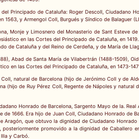
 del Principado de Cataluña: Roger Descoll, Ciudadano Ho
 1563, y Armengol Coll, Burgués y Síndico de Balaguer (Ll
lona, Monje y Limosnero del Monasterio de Sant Esteve d
esiástico en las Cortes del Principado de Cataluña, en 1419
ado de Cataluña y del Reino de Cerdeña, y de María de Llag
88), Abad de Santa María de Vilabertrán (1488-1509), Oido
stico en las Cortes del Principado de Cataluña, en 1473-147
Coll, natural de Barcelona (hijo de Jerónimo Coll y de Al
lona (hijo de Ruy Pérez Coll, Regente de Nápoles y natural 
iudadano Honrado de Barcelona, Sargento Mayo de la. Real 
re de 1666. Era hijo de Juan Coll, Ciudadano Honrado de Ba
 de Aragón, que obtuvo la dignidad de Ciudadano Honrado d
 posteriormente promovido a la dignidad de Caballero en
Illa y Carbó.