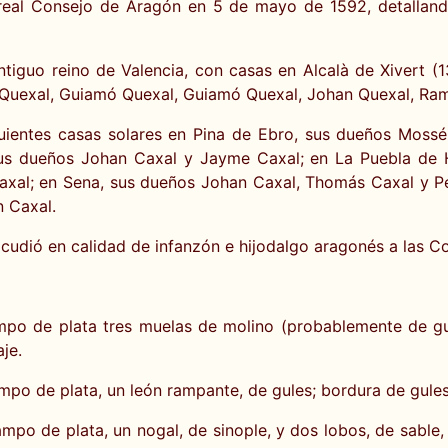
 real Consejo de Aragón en 5 de mayo de 1592, detallan
ntiguo reino de Valencia, con casas en Alcalà de Xivert (
 Quexal, Guiamó Quexal, Guiamó Quexal, Johan Quexal, Ra
uientes casas solares en Pina de Ebro, sus dueños Moss
s dueños Johan Caxal y Jayme Caxal; en La Puebla de Híj
 Caxal; en Sena, sus dueños Johan Caxal, Thomás Caxal y 
 Caxal.
cudió en calidad de infanzón e hijodalgo aragonés a las C
mpo de plata tres muelas de molino (probablemente de gul
aje.
po de plata, un león rampante, de gules; bordura de gules
po de plata, un nogal, de sinople, y dos lobos, de sable,