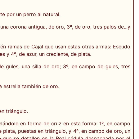
e por un perro al natural.
 una corona antigua, de oro, 3º, de oro, tres palos de...y
bién ramas de Cajal que usan estas otras armas: Escudo
es y 4º, de azur, un creciente, de plata.
 gules, una silla de oro; 3º, en campo de gules, tres
 estrella también de oro.
n triángulo.
telándolo en forma de cruz en esta forma: 1º, en campo
e plata, puestas en triángulo, y 4º, en campo de oro, un
e que se detallen en la Real cédula despachada por el