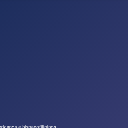
icanos e hispanofilipinos.