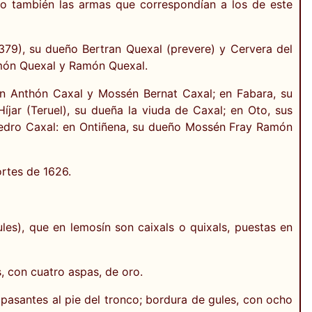
do también las armas que correspondían a los de este
1379), su dueño Bertran Quexal (prevere) y Cervera del
món Quexal y Ramón Quexal.
én Anthón Caxal y Mossén Bernat Caxal; en Fabara, su
ar (Teruel), su dueña la viuda de Caxal; en Oto, sus
Pedro Caxal: en Ontiñena, su dueño Mossén Fray Ramón
ortes de 1626.
es), que en lemosín son caixals o quixals, puestas en
, con cuatro aspas, de oro.
 pasantes al pie del tronco; bordura de gules, con ocho