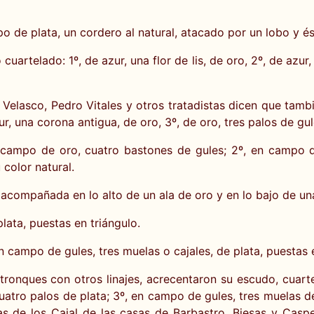
 de plata, un cordero al natural, atacado por un lobo y ést
uartelado: 1º, de azur, una flor de lis, de oro, 2º, de azur,
Velasco, Pedro Vitales y otros tratadistas dicen que tam
zur, una corona antigua, de oro, 3º, de oro, tres palos de gul
campo de oro, cuatro bastones de gules; 2º, en campo de
 color natural.
acompañada en lo alto de un ala de oro y en lo bajo de una
lata, puestas en triángulo.
 campo de gules, tres muelas o cajales, de plata, puestas e
ntronques con otros linajes, acrecentaron su escudo, cuar
cuatro palos de plata; 3º, en campo de gules, tres muelas d
as de los Cajal de las casas de Barbastro, Biesas y Casp