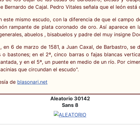
 Bernardo de Cajal. Pedro Vitales señala que el león está
n este mismo escudo, con la diferencia de que el campo del 
león rampante de plata coronado de oro. Así aparece en la
generales, abuelos , bisabuelos y padre del muy insigne Do
II, en 6 de marzo de 1581, a Juan Caxal, de Barbastro, se d
 o bastones; en el 2º, cinco barras o fajas blancas vertic
vantada, y en el 5º, un puente en medio de un río. Por cime
acinias que circundan el escudo".
esía de
blasonari.net
Aleatorio 30142
Sans 8