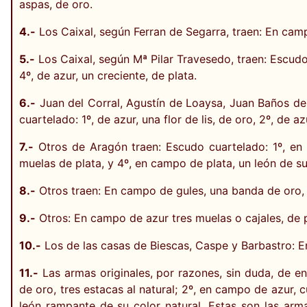
aspas, de oro.
4.-
Los Caixal, según Ferran de Segarra, traen: En campo
5.-
Los Caixal, según Mª Pilar Travesedo, traen: Escudo c
4º, de azur, un creciente, de plata.
6.-
Juan del Corral, Agustín de Loaysa, Juan Baños de 
cuartelado: 1º, de azur, una flor de lis, de oro, 2º, de a
7.-
Otros de Aragón traen: Escudo cuartelado: 1º, en 
muelas de plata, y 4º, en campo de plata, un león de su
8.-
Otros traen: En campo de gules, una banda de oro, 
9.-
Otros: En campo de azur tres muelas o cajales, de p
10.-
Los de las casas de Biescas, Caspe y Barbastro: En
11.-
Las armas originales, por razones, sin duda, de e
de oro, tres estacas al natural; 2º, en campo de azur, 
león rampante de su color natural. Estas son las arm