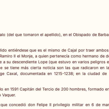
alo (del que tomaron el apellido), en el Obispado de Barbas
lido entiéndese que es el mismo de Cajal por traer ambos 
Ramiro II el Monje, a quien pertenecía como hermano de don
e a su descendiente Lope (que estuvo en varios peligros en e
e se tiene más cierta noticia son las que radicaron en l
ge Caxal, documentada en 1215-1238; en la ciudad de
o en 1591 Capitán del Tercio de 200 hombres, formado en aq
o Vaquer.
que concedió don Felipe II privilegio militar en 6 de ma