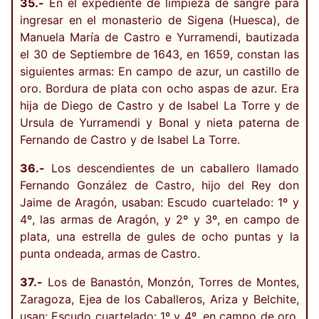
35.-
En el expediente de limpieza de sangre para
ingresar en el monasterio de Sigena (Huesca), de
Manuela María de Castro e Yurramendi, bautizada
el 30 de Septiembre de 1643, en 1659, constan las
siguientes armas: En campo de azur, un castillo de
oro. Bordura de plata con ocho aspas de azur. Era
hija de Diego de Castro y de Isabel La Torre y de
Ursula de Yurramendi y Bonal y nieta paterna de
Fernando de Castro y de Isabel La Torre.
36.-
Los descendientes de un caballero llamado
Fernando González de Castro, hijo del Rey don
Jaime de Aragón, usaban: Escudo cuartelado: 1º y
4º, las armas de Aragón, y 2º y 3º, en campo de
plata, una estrella de gules de ocho puntas y la
punta ondeada, armas de Castro.
37.-
Los de Banastón, Monzón, Torres de Montes,
Zaragoza, Ejea de los Caballeros, Ariza y Belchite,
usan: Escudo cuartelado: 1º y 4º, en campo de oro,