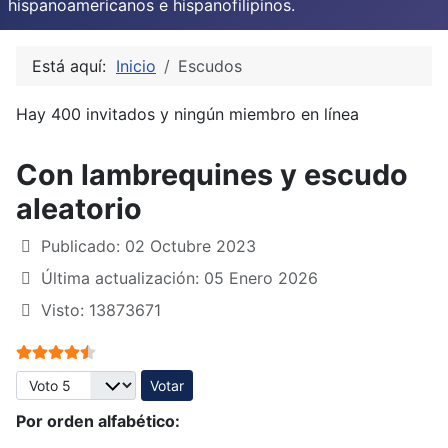
hispanoamericanos e hispanofilipinos.
Está aquí:
Inicio
Escudos
Hay 400 invitados y ningún miembro en línea
Con lambrequines y escudo
aleatorio
Publicado: 02 Octubre 2023
Última actualización: 05 Enero 2026
Visto: 13873671
Ratio:
4.5
/
5
Por favor, vote
Por orden alfabético: