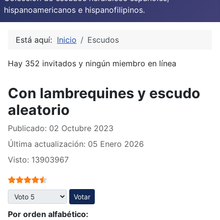
hispanoamericanos e hispanofilipinos.
Está aquí:
Inicio
Escudos
Hay 352 invitados y ningún miembro en línea
Con lambrequines y escudo
aleatorio
Publicado: 02 Octubre 2023
Última actualización: 05 Enero 2026
Visto: 13903967
Ratio:
4.5
/
5
Por favor, vote
Por orden alfabético: