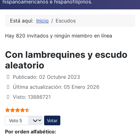
hispanoamericanos e hispanofilipinos.
Está aquí:
Inicio
Escudos
Hay 820 invitados y ningún miembro en línea
Con lambrequines y escudo
aleatorio
Publicado: 02 Octubre 2023
Última actualización: 05 Enero 2026
Visto: 13886721
Ratio:
4.5
/
5
Por favor, vote
Por orden alfabético: