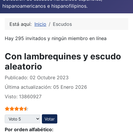
hispanoamericanos e hispanofilipinos.
Está aquí:
Inicio
Escudos
Hay 295 invitados y ningún miembro en línea
Con lambrequines y escudo
aleatorio
Publicado: 02 Octubre 2023
Última actualización: 05 Enero 2026
Visto: 13860927
Ratio:
4.5
/
5
Por favor, vote
Por orden alfabético: