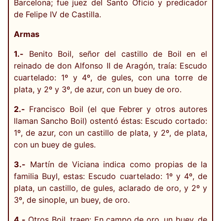
Barcelona; fue juez del Santo Oficio y predicador
de Felipe IV de Castilla.
Armas
1.-
Benito Boil, señor del castillo de Boil en el
reinado de don Alfonso II de Aragón, traía: Escudo
cuartelado: 1º y 4º, de gules, con una torre de
plata, y 2º y 3º, de azur, con un buey de oro.
2.-
Francisco Boil (el que Febrer y otros autores
llaman Sancho Boil) ostentó éstas: Escudo cortado:
1º, de azur, con un castillo de plata, y 2º, de plata,
con un buey de gules.
3.-
Martín de Viciana indica como propias de la
familia Buyl, estas: Escudo cuartelado: 1º y 4º, de
plata, un castillo, de gules, aclarado de oro, y 2º y
3º, de sinople, un buey, de oro.
4.-
Otros Boil, traen: En campo de oro, un buey, de