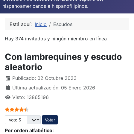
hispanoamericanos e hispanofilipinos.
Está aquí:
Inicio
Escudos
Hay 374 invitados y ningún miembro en línea
Con lambrequines y escudo
aleatorio
Publicado: 02 Octubre 2023
Última actualización: 05 Enero 2026
Visto: 13865196
Ratio:
4.5
/
5
Por favor, vote
Por orden alfabético: