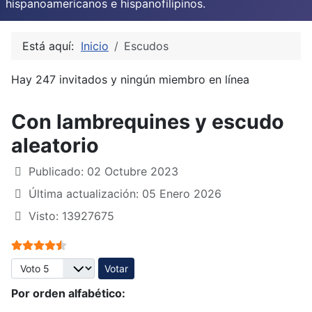
hispanoamericanos e hispanofilipinos.
Está aquí:
Inicio
Escudos
Hay 247 invitados y ningún miembro en línea
Con lambrequines y escudo
aleatorio
Publicado: 02 Octubre 2023
Última actualización: 05 Enero 2026
Visto: 13927675
Ratio:
4.5
/
5
Por favor, vote
Por orden alfabético: