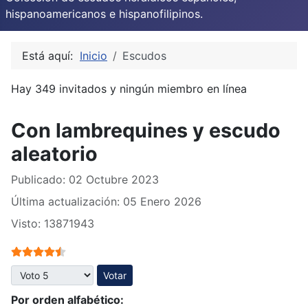
hispanoamericanos e hispanofilipinos.
Está aquí:
Inicio
Escudos
Hay 349 invitados y ningún miembro en línea
Con lambrequines y escudo
aleatorio
Publicado: 02 Octubre 2023
Última actualización: 05 Enero 2026
Visto: 13871943
Ratio:
4.5
/
5
Por favor, vote
Por orden alfabético: