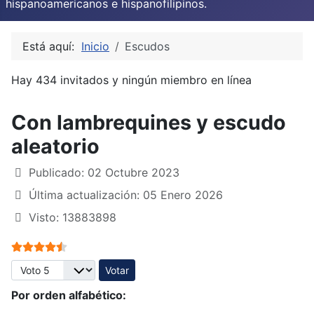
hispanoamericanos e hispanofilipinos.
Está aquí:
Inicio
Escudos
Hay 434 invitados y ningún miembro en línea
Con lambrequines y escudo
aleatorio
Publicado: 02 Octubre 2023
Última actualización: 05 Enero 2026
Visto: 13883898
Ratio:
4.5
/
5
Por favor, vote
Por orden alfabético: